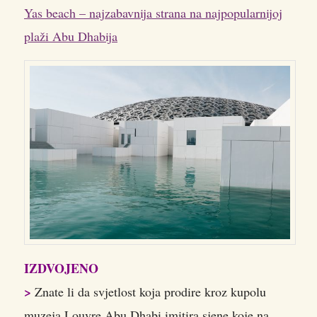
Yas beach – najzabavnija strana na najpopularnijoj
plaži Abu Dhabija
IZDVOJENO
>
Znate li da svjetlost koja prodire kroz kupolu
muzeja Louvre Abu Dhabi imitira sjene koje na