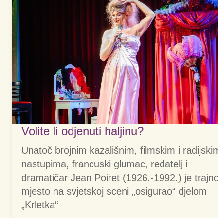
Volite li odjenuti haljinu?
Unatoč brojnim kazališnim, filmskim i radijski
nastupima, francuski glumac, redatelj i
dramatičar Jean Poiret (1926.-1992.) je trajn
mjesto na svjetskoj sceni „osigurao“ djelom
„Krletka“