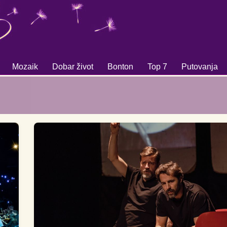
Mozaik
Dobar život
Bonton
Top 7
Putovanja
+
+
+
+