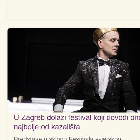
U Zagreb dolazi festival koji dovodi on
najbolje od kazališta
Predstave u sklopu Festivala svjetskog