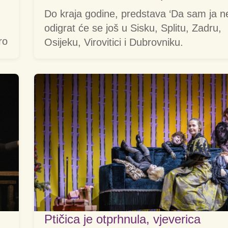
Do kraja godine, predstava ‘Da sam ja n
odigrat će se još u Sisku, Splitu, Zadru,
ro
Osijeku, Virovitici i Dubrovniku.
Ptičica je otprhnula, vjeverica