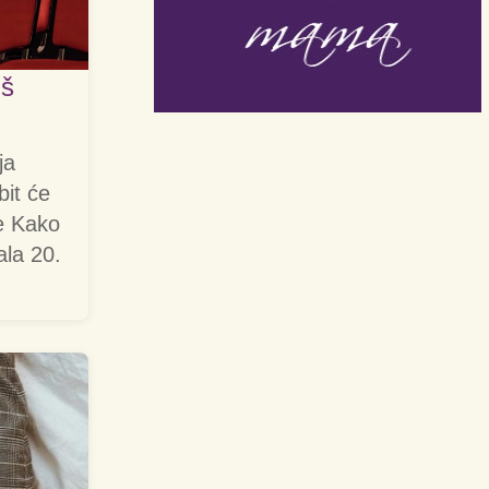
iš
ja
bit će
e Kako
ala 20.