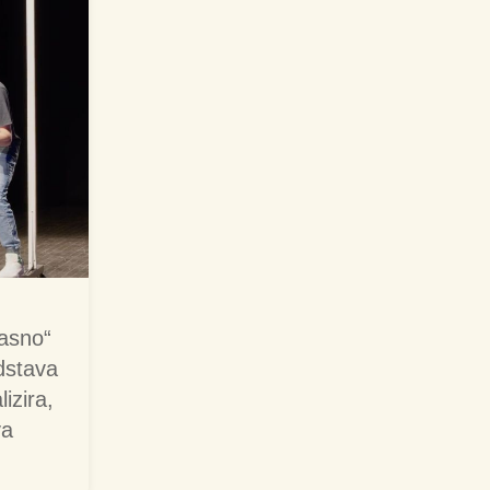
kasno“
edstava
izira,
va