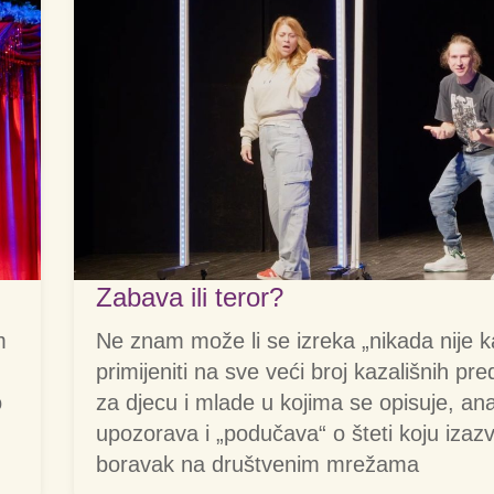
Zabava ili teror?
m
Ne znam može li se izreka „nikada nije 
primijeniti na sve veći broj kazališnih pr
o
za djecu i mlade u kojima se opisuje, anal
upozorava i „podučava“ o šteti koju izaz
boravak na društvenim mrežama