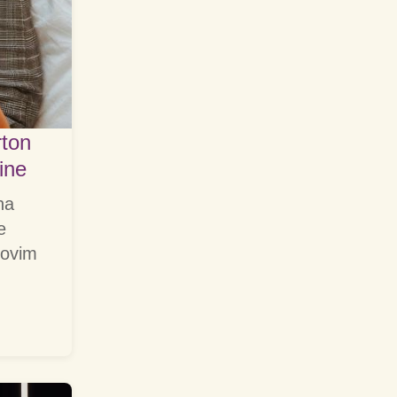
rton
ine
na
e
 ovim