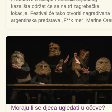
kazališta održat će se na tri zagrebačke
lokacije. Festival će tako otvoriti nagrađivana
argentinska predstava „F**k me“, Marine Ote
Moraju li se djeca ugledati u očeve?