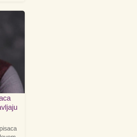
saca
vljaju
 pisaca