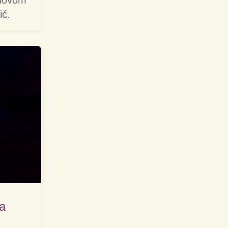
slovom
ić.
 a