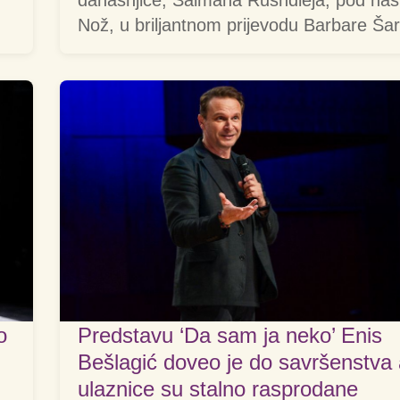
današnjice, Salmana Rushdieja, pod na
Nož, u briljantnom prijevodu Barbare Šar
o
Predstavu ‘Da sam ja neko’ Enis
Bešlagić doveo je do savršenstva
ulaznice su stalno rasprodane