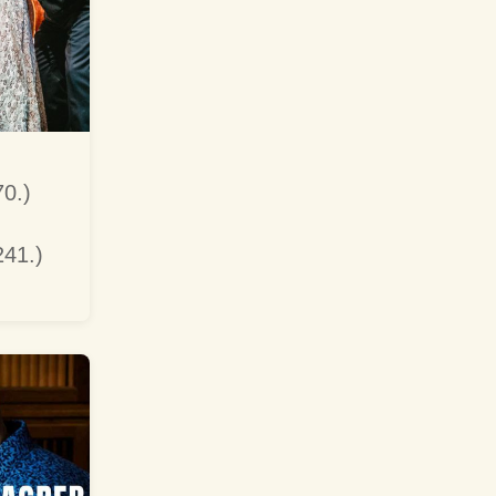
70.)
h
241.)