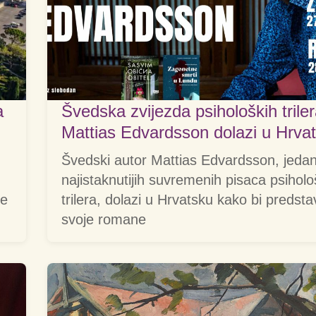
a
Švedska zvijezda psiholoških trile
Mattias Edvardsson dolazi u Hrva
Švedski autor Mattias Edvardsson, jeda
najistaknutijih suvremenih pisaca psiholo
se
trilera, dolazi u Hrvatsku kako bi predsta
svoje romane