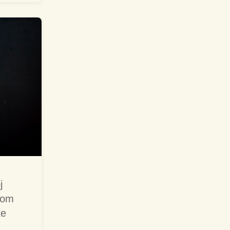
j
ivom
ke