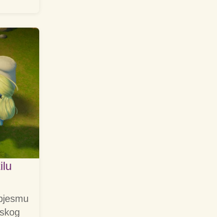
ilu
 pjesmu
mskog