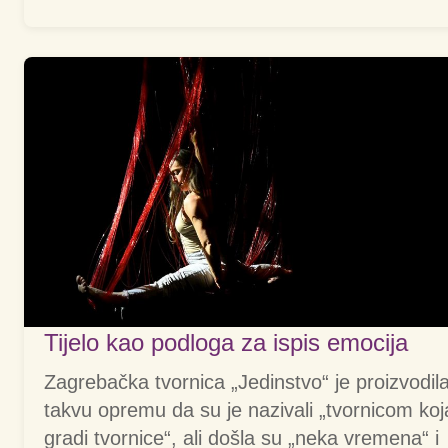
Tijelo kao podloga za ispis emocija
Zagrebačka tvornica „Jedinstvo“ je proizvodil
takvu opremu da su je nazivali „tvornicom koj
gradi tvornice“, ali došla su „neka vremena“ i