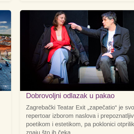
Dobrovoljni odlazak u pakao
Zagrebački Teatar Exit „zapečatio“ je svo
repertoar izborom naslova i prepoznatlj
poetikom i estetikom, pa poklonici otprili
znaju što ih čeka