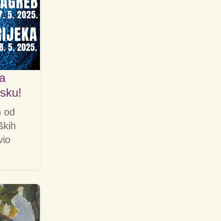
ra
tsku!
n od
ških
vio