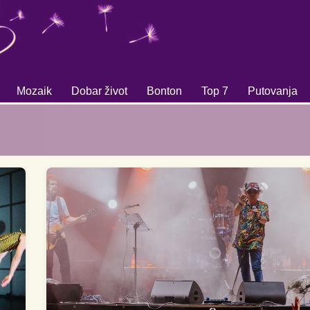
Mozaik
Dobar život
Bonton
Top 7
Putovanja
+
+
+
+