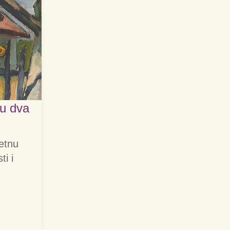
 u dva
zetnu
ti i