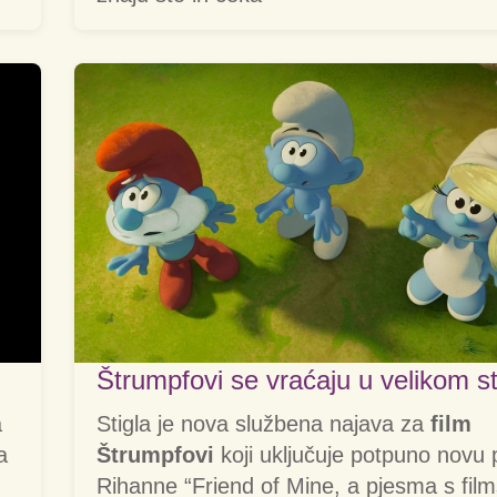
Štrumpfovi se vraćaju u velikom st
a
Stigla je nova službena najava za
film
a
Štrumpfovi
koji uključuje potpuno novu
Rihanne “Friend of Mine, a pjesma s fil