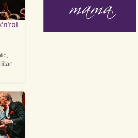
n’roll
lić,
ličan