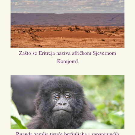
Zašto se Eritreja naziva afričkom Sjevernom
Korejom?
Ruanda zemlja tisuće brežuljaka i zapanjujućih