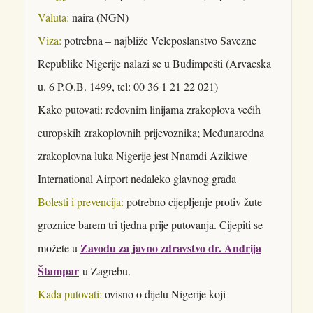
Valuta:
naira (NGN)
Viza:
potrebna – najbliže Veleposlanstvo Savezne
Republike Nigerije nalazi se u Budimpešti (Arvacska
u. 6 P.O.B. 1499, tel: 00 36 1 21 22 021)
Kako putovati: redovnim linijama zrakoplova većih
europskih zrakoplovnih prijevoznika; Međunarodna
zrakoplovna luka Nigerije jest Nnamdi Azikiwe
International Airport nedaleko glavnog grada
Bolesti i prevencija:
potrebno cijepljenje protiv žute
groznice barem tri tjedna prije putovanja. Cijepiti se
Zavodu za javno zdravstvo dr. Andrija
možete u
Štampar
u Zagrebu.
Kada putovati:
ovisno o dijelu Nigerije koji