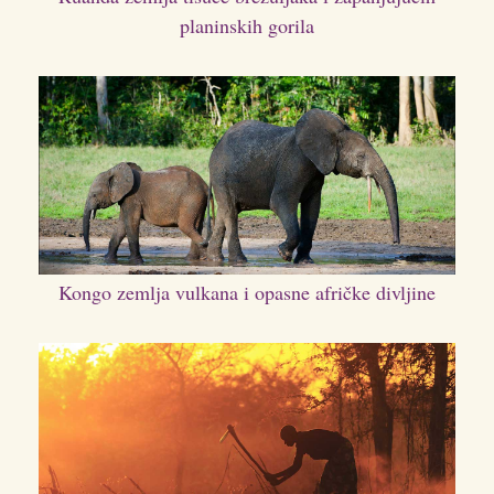
planinskih gorila
Kongo zemlja vulkana i opasne afričke divljine