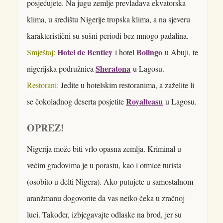
posjećujete. Na jugu zemlje prevladava ekvatorska
klima, u središtu Nigerije tropska klima, a na sjeveru
karakteristični su sušni periodi bez mnogo padalina.
Hotel de Bentley
Bolingo
Smještaj:
i hotel
u Abuji, te
Sheratona
nigerijska podružnica
u Lagosu.
Restorani:
Jedite u hotelskim restoranima, a zaželite li
Royalteasu
se čokoladnog deserta posjetite
u Lagosu.
OPREZ!
Nigerija može biti vrlo opasna zemlja. Kriminal u
većim gradovima je u porastu, kao i otmice turista
(osobito u delti Nigera). Ako putujete u samostalnom
aranžmanu dogovorite da vas netko čeka u zračnoj
luci. Također, izbjegavajte odlaske na brod, jer su