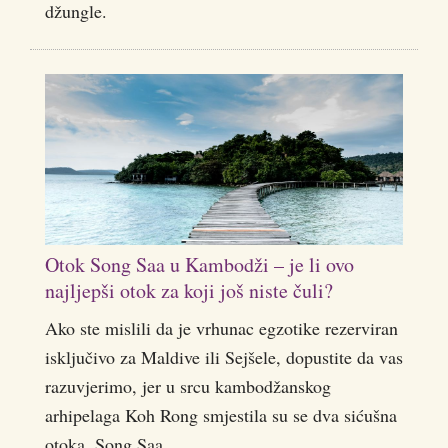
džungle.
Otok Song Saa u Kambodži – je li ovo
najljepši otok za koji još niste čuli?
Ako ste mislili da je vrhunac egzotike rezerviran
isključivo za Maldive ili Sejšele, dopustite da vas
razuvjerimo, jer u srcu kambodžanskog
arhipelaga Koh Rong smjestila su se dva sićušna
otoka, Song Saa