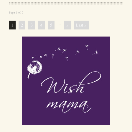
Page 1 of 7
...
1
2
3
4
5
»
Last »