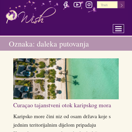
Toggle 
Oznaka: daleka putovanja
Curaçao tajanstveni otok karipskog mora
Karipsko more čini niz od osam država koje s
jednim teritorijalnim dijelom pripadaju