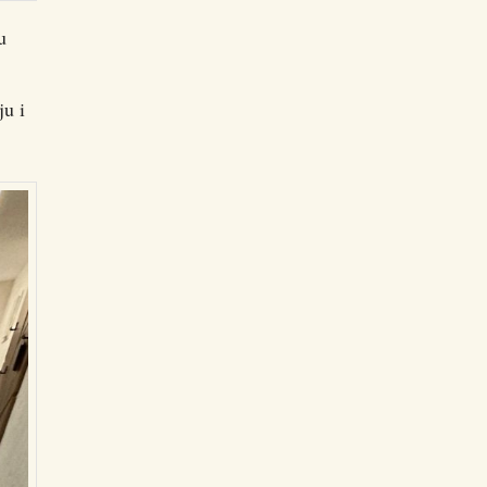
u
ju i