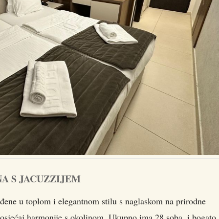
A S JACUZZIJEM
ređene u toplom i elegantnom stilu s naglaskom na prirodne
a osjećaj harmonije s okolinom. Ukupno ima 28 soba, i bogato