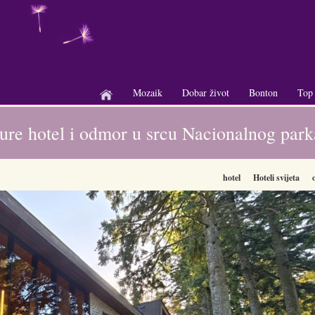
Mozaik
Dobar život
Bonton
Top
+
+
+
ture hotel i odmor u srcu Nacionalnog park
hotel
Hoteli svijeta