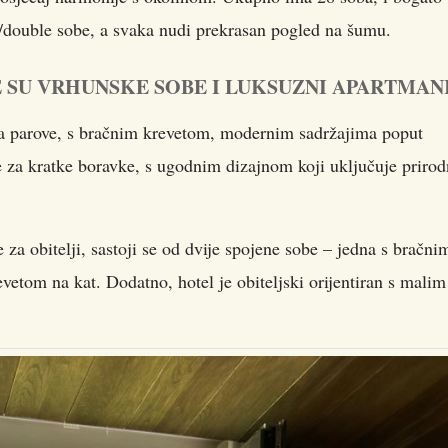
/double sobe, a svaka nudi prekrasan pogled na šumu.
E SU VRHUNSKE SOBE I LUKSUZNI APARTMAN
za parove, s bračnim krevetom, modernim sadržajima poput
e za kratke boravke, s ugodnim dizajnom koji uključuje priro
 za obitelji, sastoji se od dvije spojene sobe – jedna s bračni
etom na kat. Dodatno, hotel je obiteljski orijentiran s malim