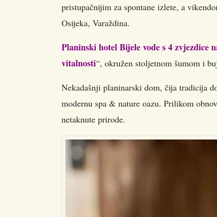
pristupačnijim za spontane izlete, a vikendo
Osijeka, Varaždina.
Planinski hotel Bijele vode s 4 zvjezdice 
vitalnosti
“, okružen stoljetnom šumom i bu
Nekadašnji planinarski dom, čija tradicija d
modernu spa & nature oazu. Prilikom obnove 
netaknute prirode.