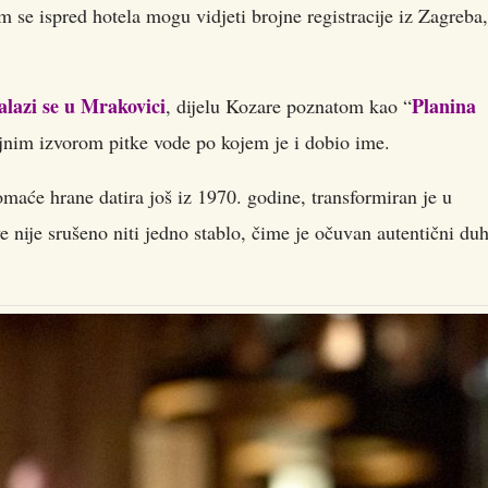
m se ispred hotela mogu vidjeti brojne registracije iz Zagreba,
nalazi se u Mrakovici
Planina
, dijelu Kozare poznatom kao “
jnim izvorom pitke vode po kojem je i dobio ime.
omaće hrane datira još iz 1970. godine, transformiran je u
nije srušeno niti jedno stablo, čime je očuvan autentični du