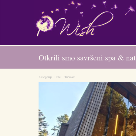
Otkrili smo savršeni spa & na
Kategorija:
Hoteli
,
Turizam