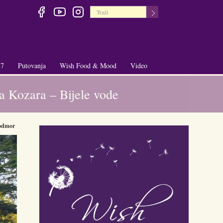
 7
Putovanja
Wish Food & Mood
Video
+
+
a Kozara – Bijele vode
odmor