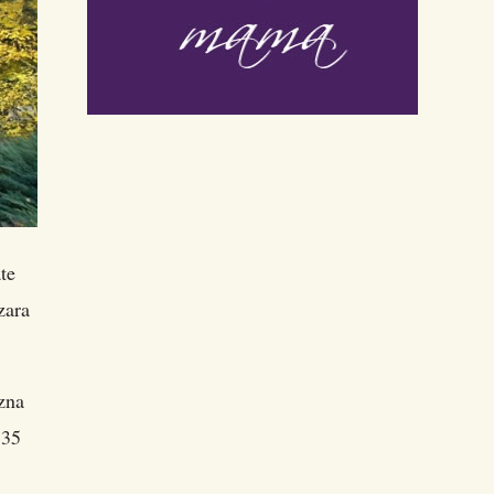
te
zara
zna
 35