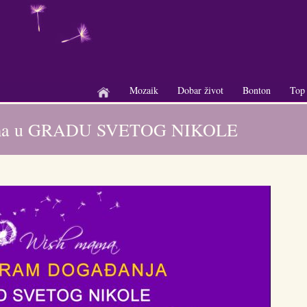
Mozaik
Dobar život
Bonton
Top
+
+
+
grama u GRADU SVETOG NIKOLE