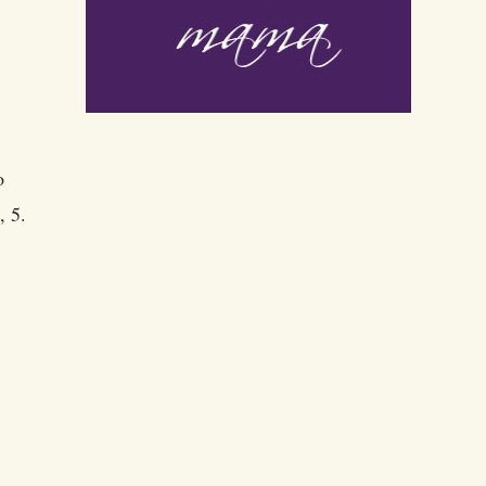
o
 5.