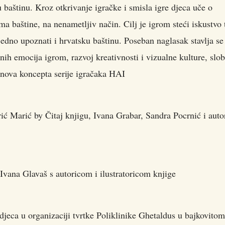
 baštinu. Kroz otkrivanje igračke i smisla igre djeca uče o
ma baštine, na nenametljiv način. Cilj je igrom steći iskustvo 
ujedno upoznati i hrvatsku baštinu. Poseban naglasak stavlja se
vnih emocija igrom, razvoj kreativnosti i vizualne kulture, slo
 osnova koncepta serije igračaka HAI
ć Marić by Čitaj knjigu, Ivana Grabar, Sandra Pocrnić i auto
vana Glavaš s autoricom i ilustratoricom knjige
djeca u organizaciji tvrtke Poliklinike Ghetaldus u bajkovitom