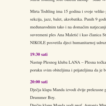
Mirta Todtling ima 15 godina i svoje veliko 
sekcija, jazz, balet, akrobatika. Punih 9 go
međunarodnim tako i na domaćim natjecanji
suvremeni ples Ana Maletić i kao članica
NIKOLE posvetila djeci humanitarnoj udru
19:30 sati
Nastup Plesnog kluba LANA – Plesna točka – 
poruku svim obiteljima i prijateljima da je 
20:00 sati
Dječja klapa Manda izvodi dvije prekrasne 
Drummer Boy.
Dječju klapu Manda vodi prof. Antonia Mimi