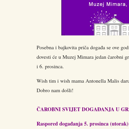
Posebna i bajkovita priča događa se ove go
dovesti će u Muzej Mimara jedan čarobni 
i 6. prosinca.
Wish tim i wish mama Antonella Malis dar
Dobro nam došli!
ČAROBNI SVIJET DOGAĐANJA U G
Raspored događanja 5. prosinca (utorak)