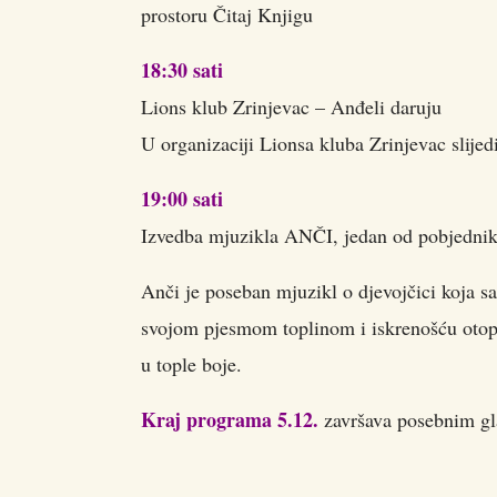
prostoru Čitaj Knjigu
18:30 sati
Lions klub Zrinjevac – Anđeli daruju
U organizaciji Lionsa kluba Zrinjevac slije
19:00 sati
Izvedba mjuzikla ANČI, jedan od pobjednika
Anči je poseban mjuzikl o djevojčici koja sa
svojom pjesmom toplinom i iskrenošću otopiti
u tople boje.
Kraj programa 5.12.
završava posebnim gl