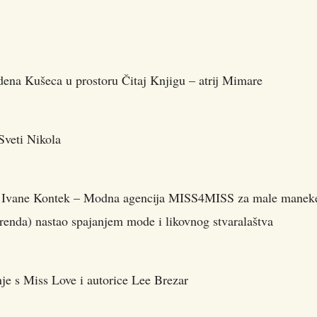
dena Kušeca u prostoru Čitaj Knjigu – atrij Mimare
Sveti Nikola
ciji Ivane Kontek – Modna agencija MISS4MISS za male manek
renda) nastao spajanjem mode i likovnog stvaralaštva
nje s Miss Love i autorice Lee Brezar