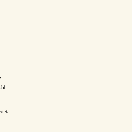
e
slih
nfete