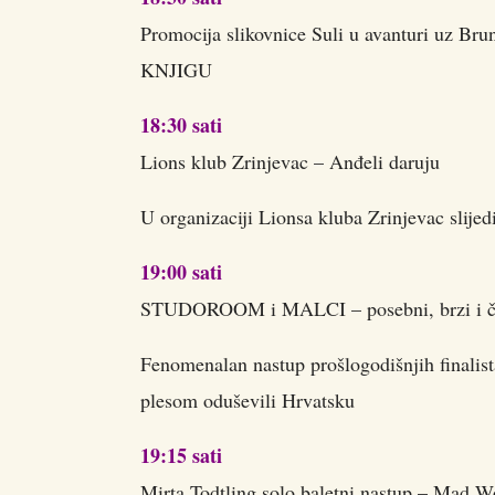
Promocija slikovnice Suli u avanturi uz Bru
KNJIGU
18:30 sati
Lions klub Zrinjevac – Anđeli daruju
U organizaciji Lionsa kluba Zrinjevac slije
19:00 sati
STUDOROOM i MALCI – posebni, brzi i čarob
Fenomenalan nastup prošlogodišnjih finalis
plesom oduševili Hrvatsku
19:15 sati
Mirta Todtling solo baletni nastup – Mad W