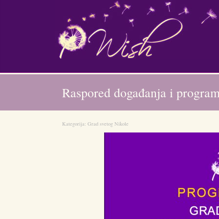
Raspored događanja i pro
Kategorija:
Grad svetog Nikole