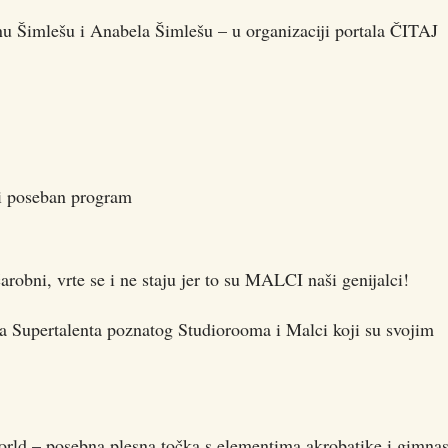
nu Šimlešu i Anabela Šimlešu – u organizaciji portala ČITAJ
di poseban program
ni, vrte se i ne staju jer to su MALCI naši genijalci!
ta Supertalenta poznatog Studiorooma i Malci koji su svojim
orld – posebna plesna točka s elementima akrobatike i gimnas