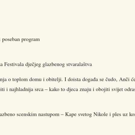
di poseban program
 Festivala dječjeg glazbenog stvaralaštva
nja o toplom domu i obitelji. I doista događa se čudo, Anči ć
 i najhladnija srca – kako to djeca znaju i obojiti svijet odra
azbeno scenskim nastupom – Kape svetog Nikole i ples uz ko