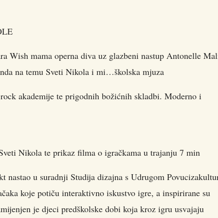
OLE
ish mama operna diva uz glazbeni nastup Antonelle Mali
 benda na temu Sveti Nikola i mi…školska mjuza
z rock akademije te prigodnih božićnih skladbi. Moderno i
veti Nikola te prikaz filma o igračkama u trajanju 7 min
kt nastao u suradnji Studija dizajna s Udrugom Povucizakultu
ačaka koje potiču interaktivno iskustvo igre, a inspirirane su
mijenjen je djeci predškolske dobi koja kroz igru usvajaju