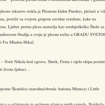
plesno iskustvo stekla je Plesnom klubu Pinokio, plešući u vi
dina, postiže sa svojom grupom zavidne rezultate, kako na
ma. Ljubav prema plesu nastavlja kao srednjoškolka Škole za
 Studioroom Studija a svoju je plesnu točku u GRADU SVETO
zi Fra Mladen Hrkač.
Sveti Nikola kod ogrova. Shrek, Fiona i cijela ekipa poslati
bit života ljubavi…
pjesme Škatulica (narodna/obrada Antonia Mimica) i Little
ca,a sačinjavaju je većinom učenice petih razreda. Najdraža