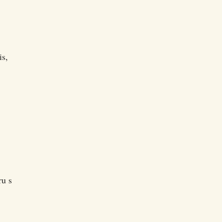
s,
ru s