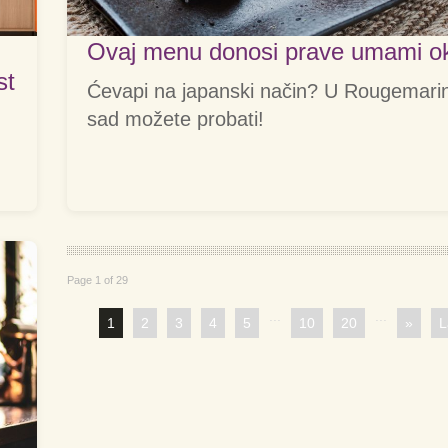
Ovaj menu donosi prave umami o
st
Ćevapi na japanski način? U Rougemarin
sad možete probati!
Page 1 of 29
...
...
1
2
3
4
5
10
20
»
L