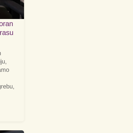
toran
erasu
m
ju,
mamo
grebu,