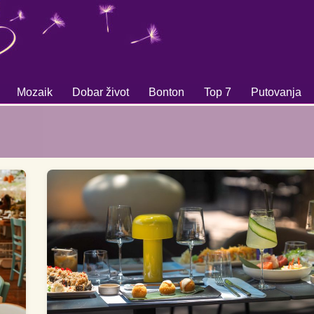
Mozaik
Dobar život
Bonton
Top 7
Putovanja
+
+
+
+