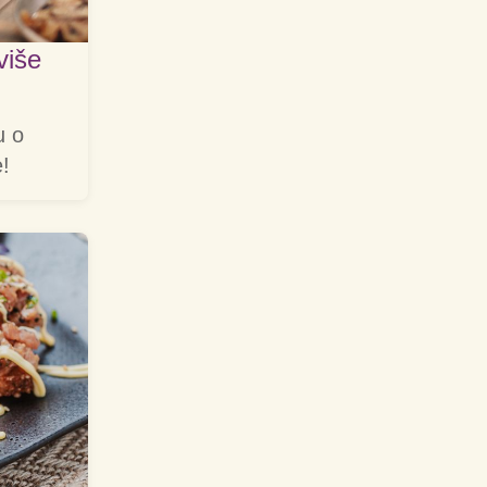
više
u o
e!