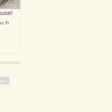
kuse!
u ih
ast »