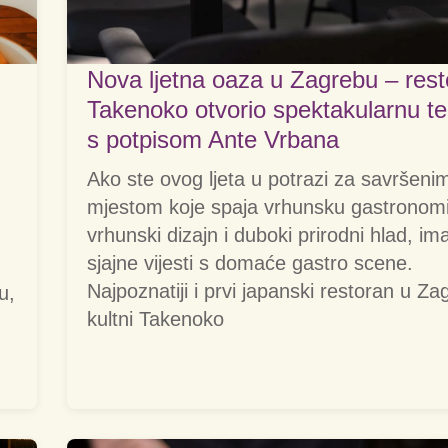
Nova ljetna oaza u Zagrebu – res
Takenoko otvorio spektakularnu t
s potpisom Ante Vrbana
Ako ste ovog ljeta u potrazi za savršeni
mjestom koje spaja vrhunsku gastronomi
vrhunski dizajn i duboki prirodni hlad, i
sjajne vijesti s domaće gastro scene.
Najpoznatiji i prvi japanski restoran u Za
u,
kultni Takenoko