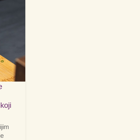
e
koji
ijim
je