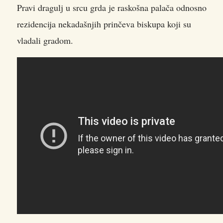
Pravi dragulj u srcu grda je raskošna palača odnosno
rezidencija nekadašnjih prinčeva biskupa koji su
vladali gradom.