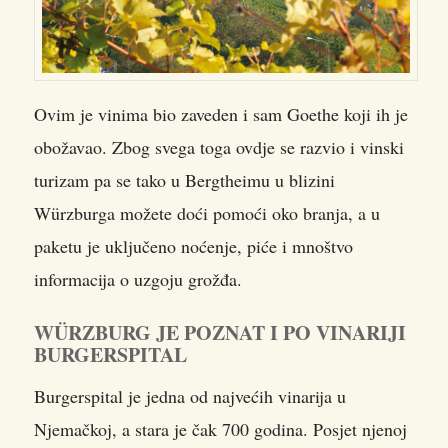
Ovim je vinima bio zaveden i sam Goethe koji ih je
obožavao. Zbog svega toga ovdje se razvio i vinski
turizam pa se tako u Bergtheimu u blizini
Würzburga možete doći pomoći oko branja, a u
paketu je uključeno noćenje, piće i mnoštvo
informacija o uzgoju grožđa.
WÜRZBURG JE POZNAT I PO VINARIJI
BURGERSPITAL
Burgerspital je jedna od najvećih vinarija u
Njemačkoj, a stara je čak 700 godina. Posjet njenoj