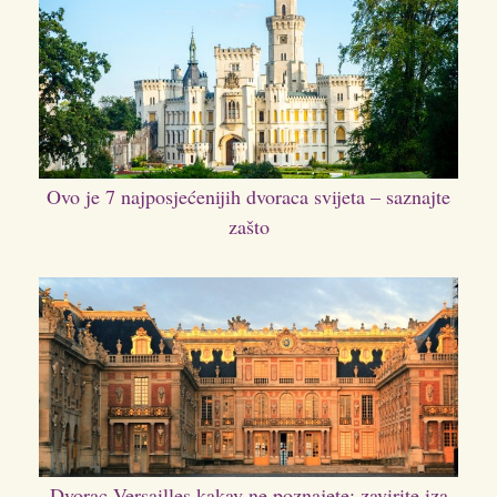
Ovo je 7 najposjećenijih dvoraca svijeta – saznajte
zašto
Dvorac Versailles kakav ne poznajete: zavirite iza