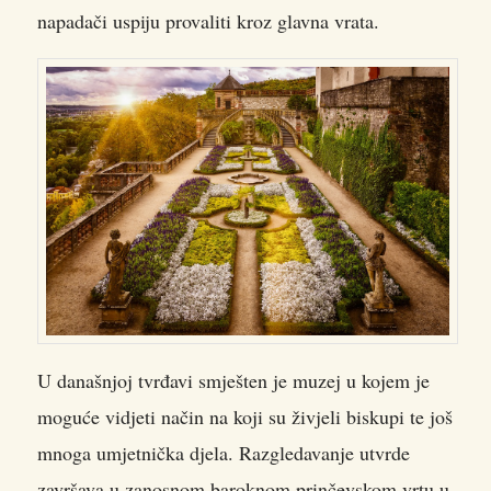
napadači uspiju provaliti kroz glavna vrata.
U današnjoj tvrđavi smješten je muzej u kojem je
moguće vidjeti način na koji su živjeli biskupi te još
mnoga umjetnička djela. Razgledavanje utvrde
završava u zanosnom baroknom prinčevskom vrtu u