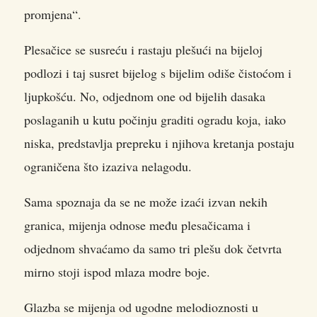
promjena“.
Plesačice se susreću i rastaju plešući na bijeloj
podlozi i taj susret bijelog s bijelim odiše čistoćom i
ljupkošću. No, odjednom one od bijelih dasaka
poslaganih u kutu počinju graditi ogradu koja, iako
niska, predstavlja prepreku i njihova kretanja postaju
ograničena što izaziva nelagodu.
Sama spoznaja da se ne može izaći izvan nekih
granica, mijenja odnose među plesačicama i
odjednom shvaćamo da samo tri plešu dok četvrta
mirno stoji ispod mlaza modre boje.
Glazba se mijenja od ugodne melodioznosti u