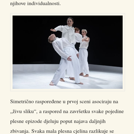
njihove individualnosti.
Simetrično raspoređene u prvoj sceni asociraju na
„živu sliku“, a raspored na završetku svake pojedine
plesne epizode djeluju poput najava daljnjih
zbivanja. Svaka mala plesna cjelina razlikuje se