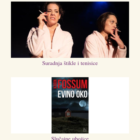
Suradnja štikle i tenisice
Slučajne ubojice