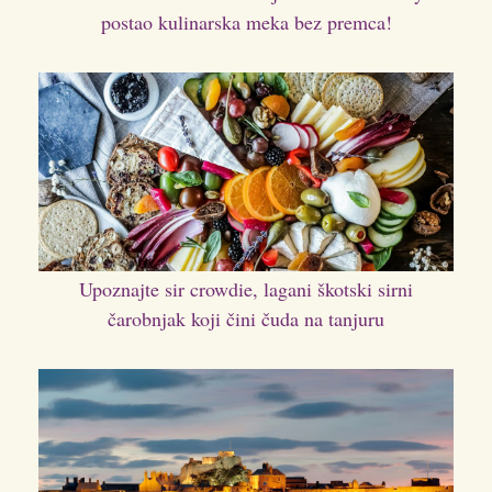
postao kulinarska meka bez premca!
Upoznajte sir crowdie, lagani škotski sirni
čarobnjak koji čini čuda na tanjuru