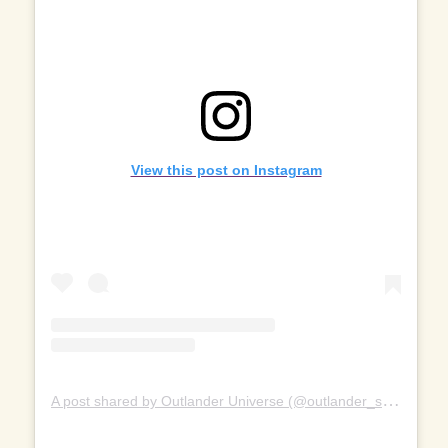
View this post on Instagram
A
post shared by Outlander Universe (@outlander_starz)