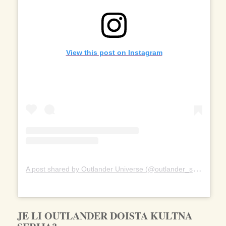
View this post on Instagram
A
post shared by Outlander Universe (@outlander_starz)
JE LI OUTLANDER DOISTA KULTNA