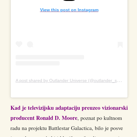
View this post on Instagram
A
post shared by Outlander Universe (@outlander_starz)
Kad je televizijsku adaptaciju preuzeo vizionarski
producent Ronald D. Moore
, poznat po kultnom
radu na projektu Battlestar Galactica, bilo je posve