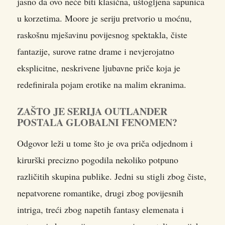
jasno da ovo neće biti klasična, uštogljena sapunica
u korzetima. Moore je seriju pretvorio u moćnu,
raskošnu mješavinu povijesnog spektakla, čiste
fantazije, surove ratne drame i nevjerojatno
eksplicitne, neskrivene ljubavne priče koja je
redefinirala pojam erotike na malim ekranima.
ZAŠTO JE SERIJA OUTLANDER
POSTALA GLOBALNI FENOMEN?
Odgovor leži u tome što je ova priča odjednom i
kirurški precizno pogodila nekoliko potpuno
različitih skupina publike. Jedni su stigli zbog čiste,
nepatvorene romantike, drugi zbog povijesnih
intriga, treći zbog napetih fantasy elemenata i