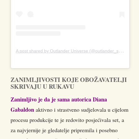
A
post shared by Outlander Universe (@outlander_starz)
ZANIMLJIVOSTI KOJE OBOŽAVATELJI
SKRIVAJU U RUKAVU
Zanimljivo je da je sama autorica Diana
Gabaldon
aktivno i strastveno sudjelovala u cijelom
procesu produkcije te je redovito posjećivala set, a
za najvjernije je gledatelje pripremila i posebno