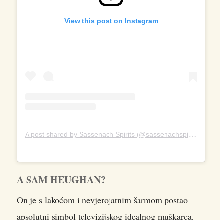
View this post on Instagram
A
post shared by Sassenach Spirits (@sassenachspirits)
A SAM HEUGHAN?
On je s lakoćom i nevjerojatnim šarmom postao
apsolutni simbol televizijskog idealnog muškarca,