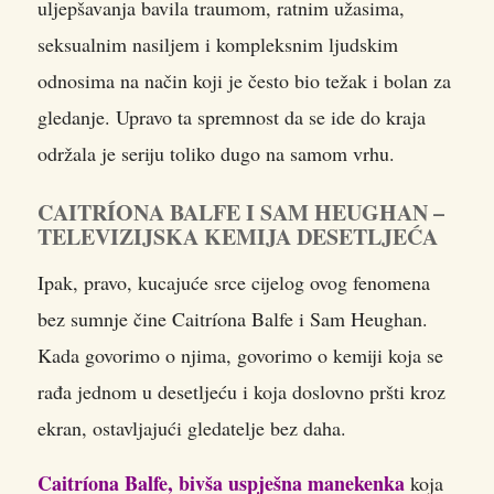
uljepšavanja bavila traumom, ratnim užasima,
seksualnim nasiljem i kompleksnim ljudskim
odnosima na način koji je često bio težak i bolan za
gledanje. Upravo ta spremnost da se ide do kraja
održala je seriju toliko dugo na samom vrhu.
CAITRÍONA BALFE I SAM HEUGHAN –
TELEVIZIJSKA KEMIJA DESETLJEĆA
Ipak, pravo, kucajuće srce cijelog ovog fenomena
bez sumnje čine Caitríona Balfe i Sam Heughan.
Kada govorimo o njima, govorimo o kemiji koja se
rađa jednom u desetljeću i koja doslovno pršti kroz
ekran, ostavljajući gledatelje bez daha.
Caitríona Balfe, bivša uspješna manekenka
koja