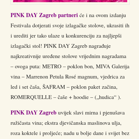
PINK DAY Zagreb partneri
će i na ovom izdanju
Festivala dotjerati svoje izlagačke stolove, ukrasiti ih
i urediti jer tako ulaze u konkurenciju za najljepši
izlagački stol! PINK DAY Zagreb nagrađuje
najkreativnije uređene stolove vrijednim nagradama
– ovoga puta: METRO – poklon bon, MIVA Galerija
vina – Marrenon Petula Rosé magnum, vjedrica za
led i set čaša, ŠAFRAM – poklon paket začina,
ROMERQUELLE – čaše + hoodie – („hudica“ ).
PINK DAY Zagreb
uvijek slavi mirna i pjenušava
ružičasta vina; ekstra djevičanska maslinova ulja,
roza koktele i proljeće; nadu u bolje dane i svijet bez