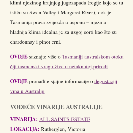
klimi njezinog krajnjeg jugozapada (regije koje se tu
ističu su Swan Valley i Margaret River), dok je
Tasmanija prava zvijezda u usponu – njezina
hladnija klima idealna je za uzgoj sorti kao što su
chardonnay i pinot crni.
OVDJE
saznajte više o
Tasmaniji australskom otoku
čiji tasmanski vrag uživa u netaknutoj prirodi
OVDJE
pronađite sjajne informacije o
degustaciji
vina u Australiji
VODEĆE VINARIJE AUSTRALIJE
VINARIJA:
ALL SAINTS ESTATE
LOKACIJA:
Rutherglen, Victoria