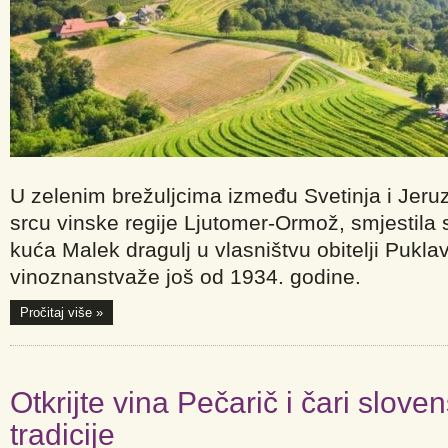
U zelenim brežuljcima između Svetinja i Je
srcu vinske regije Ljutomer-Ormož, smjestila
kuća Malek dragulj u vlasništvu obitelji Puklav
vinoznanstvaže još od 1934. godine.
Pročitaj više »
Otkrijte vina Pečarič i čari slove
tradicije