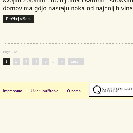
svojim zelenim brežuljcima i šarenim seoski
domovima gdje nastaju neka od najboljih vina 
Pročitaj više »
Page 1 of 9
1
2
3
4
5
...
»
Last »
Impressum
Uvjeti korištenja
O nama