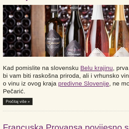
Kad pomislite na slovensku
Belu krajinu
, prva
bi vam biti raskošna priroda, ali i vrhunsko vi
o vinu iz ovog kraja
predivne Slovenije
, ne mo
Pečarić.
Pročitaj više »
Francuska Provansa povijesno sp