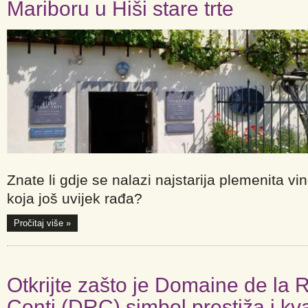
Mariboru u Hiši stare trte
Znate li gdje se nalazi najstarija plemenita vi
koja još uvijek rađa?
Pročitaj više »
Otkrijte zašto je Domaine de la
Conti (DRC) simbol prestiža i kva