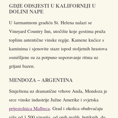
GDJE ODSJESTI U KALIFORNIJI U
DOLINI NAPE
U šarmantnom gradiću St. Helena nalazi se
Vineyard Country Inn, utočište koje gostima pruža
toplinu autentične vinske regije. Kamene kućice s
kaminima i sjenovite staze ispod stoljetnih hrastova
osmišljene su za potpuno usporavanje ritma uz
grijani bazen.
MENDOZA – ARGENTINA
Smještena uz dramatične vrhove Anda, Mendoza je
srce vinske industrije Južne Amerike i svjetska
prijestolnica Malbeca
. Grad i okolica obuhvaćaju
više od 1.500 vinarija, od onih malih, butiknih, do