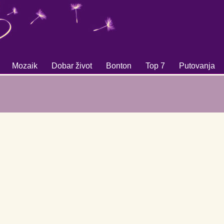
Mozaik
Dobar život
Bonton
Top 7
Putovanja
+
+
+
+