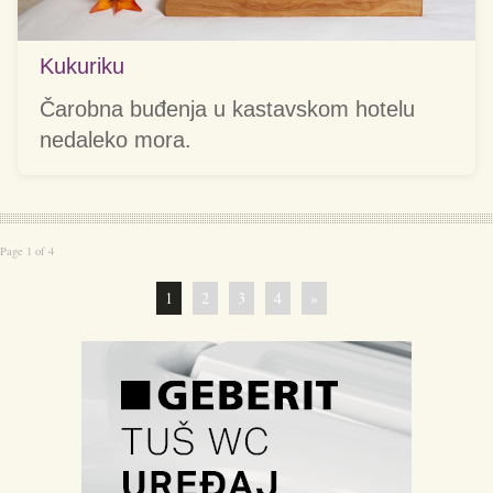
Kukuriku
Čarobna buđenja u kastavskom hotelu
nedaleko mora.
Page 1 of 4
1
2
3
4
»