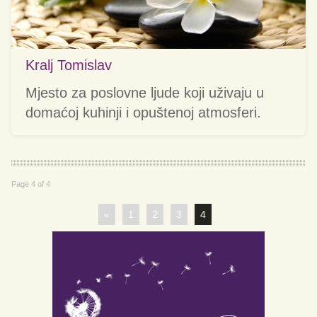
Kralj Tomislav
Mjesto za poslovne ljude koji uživaju u
domaćoj kuhinji i opuštenoj atmosferi.
Page 4 of 4
«
1
2
3
4