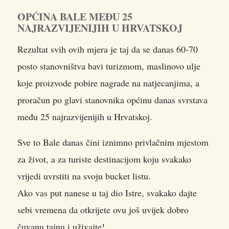
OPĆINA BALE MEĐU 25
NAJRAZVIJENIJIH U HRVATSKOJ
Rezultat svih ovih mjera je taj da se danas 60-70
posto stanovništva bavi turizmom, maslinovo ulje
koje proizvode pobire nagrade na natjecanjima, a
proračun po glavi stanovnika općinu danas svrstava
među 25 najrazvijenijih u Hrvatskoj.
Sve to Bale danas čini iznimno privlačnim mjestom
za život, a za turiste destinacijom koju svakako
vrijedi uvrstiti na svoju bucket listu.
Ako vas put nanese u taj dio Istre, svakako dajte
sebi vremena da otkrijete ovu još uvijek dobro
čuvanu tajnu i uživajte!