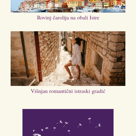
Rovinj čarolija na obali Istre
Višnjan romantični istraski gradić