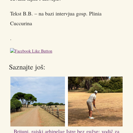
Tekst B.B. – na bazi intervjua gosp. Plinia
Cuccurina
.
Saznajte još:
Brijuni, rajski arhipelag Istre bez gužve: vodič za