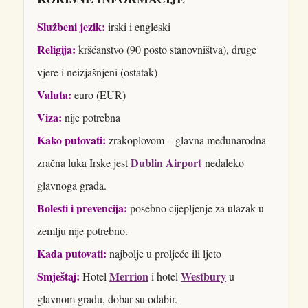
Službeni jezik:
irski i engleski
Religija:
kršćanstvo (90 posto stanovništva), druge
vjere i neizjašnjeni (ostatak)
Valuta:
euro (EUR)
Viza:
nije potrebna
Kako putovati:
zrakoplovom – glavna međunarodna
Dublin Airport
zračna luka Irske jest
nedaleko
glavnoga grada.
Bolesti i prevencija:
posebno cijepljenje za ulazak u
zemlju nije potrebno.
Kada putovati:
najbolje u proljeće ili ljeto
Smještaj:
Merrion
Westbury
Hotel
i hotel
u
glavnom gradu, dobar su odabir.