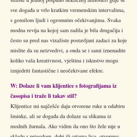
sve događa u vrlo kratkim vremenskim intervalima,
s gomilom ljudi i ogromnim očekivanjima. Svaka
modna revija na kojoj sam radila je bila drugačija i
često su pred nas vizažiste postavljani zadaci za koje
mislite da su neizvedivi, a onda se i sami iznenadite
koliko vaša kreativnost, vještina i iskustvo mogu
iznjedriti fantastične i neočekivane efekte.
W: Dolaze li vam klijentice s fotografijama iz
časopisa i traže li takav stil?
Klijentice mi najčešće daju otvorene ruke u odabiru
šminke, ali se događa da dolaze sa slikama iz
modnih žurnala. Ako vidim da ono što žele nije u
skladu s prigodom, dobi ili crtama lica, otvoreno