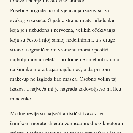
tonove i nanijeti nešto više šminke.
Posebne prigode poput vjenčanja izazov su za
svakog vizažista. S jedne strane imate mladenku
koja je i uzbuđena i nervozna, velikih očekivanja
koja su često i njoj samoj nedefinirana, a s druge
strane u ograničenom vremenu morate postići
najbolji mogući efekt i pri tome ne smetnuti s uma
da šminka mora trajati cijelu noć, a da pri tom
make-up ne izgleda kao maska. Osobno volim taj
izazov, a najveća mi je nagrada zadovoljstvo na licu
mladenke.
Modne revije su najveći artistički izazov jer
šminkom morate slijediti zamisao modnog kreatora i
stiliste u jednoj potpuno hektičnoj atmosferi gdje se