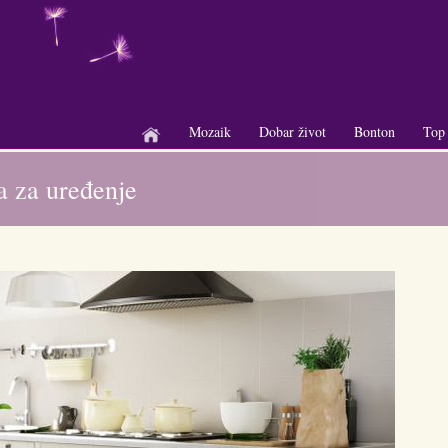
Mozaik
Dobar život
Bonton
Top
+
+
+
a za uređenje