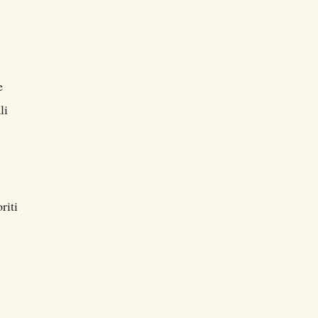
e
li
riti