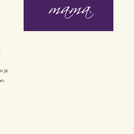
i
o je
mo.