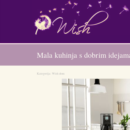
Mala kuhinja s dobrim idejam
Kategorija:
Wish dom