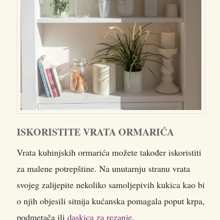
ISKORISTITE VRATA ORMARIĆA
Vrata kuhinjskih ormarića možete također iskoristiti
za malene potrepštine. Na unutarnju stranu vrata
svojeg zalijepite nekoliko samoljepivih kukica kao bi
o njih objesili sitnija kućanska pomagala poput krpa,
podmetača ili
daskica
za rezanje
.