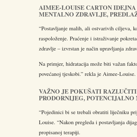
AIMEE-LOUISE CARTON IDEJNA
MENTALNO ZDRAVLJE, PREDLAŽ
“Postavljanje malih, ali ostvarivih ciljeva, k
raspoloženje. Praćenje i istraživanje pokret
zdravlje – izvrstan je način upravljanja zdra
Na primjer, hidratacija može biti važan fakt
povećanoj tjeskobi.” rekla je Aimee-Louise.
VAŽNO JE POKUŠATI RAZLUČIT
PRODORNIJEG, POTENCIJALN
“Pojedinici bi se trebali obratiti liječniku p
Louise. “Nakon pregleda i postavljanja dija
propisanoj terapiji.