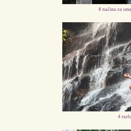
8 načina za sma
4 razl