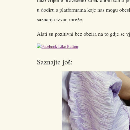
Iako vrijeme provedeno za ekranom samo po 
u dodiru s platformama koje nas mogu obeshra
saznanja izvan mreže.
Alati su pozitivni bez obzira na to gdje se 
Saznajte još: