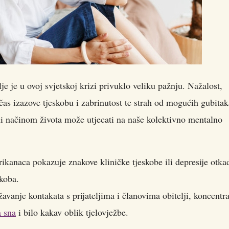
je u ovoj svjetskoj krizi privuklo veliku pažnju.
Nažalost,
as izazove tjeskobu i zabrinutost te strah od mogućih gubitak
eni načinom života može utjecati na naše kolektivno mentalno
kanaca pokazuje znakove kliničke tjeskobe ili depresije otka
ukoba.
vanje kontakata s prijateljima i članovima obitelji, koncentra
a sna
i bilo kakav oblik tjelovježbe.