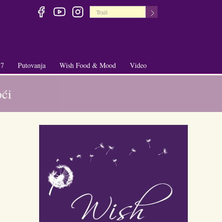
 7
Putovanja
Wish Food & Mood
Video
+
+
oći