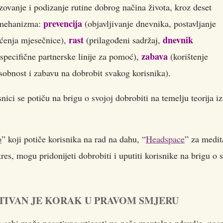
ovanje i podizanje rutine dobrog načina života, kroz deset
prevencija
a mehanizma:
(objavljivanje dnevnika, postavljanje
rast
dnevnik
aćenja mjesečnice),
(prilagođeni sadržaj,
zabava
specifične partnerske linije za pomoć),
(korištenje
osobnost i zabavu na dobrobit svakog korisnika).
ici se potiču na brigu o svojoj dobrobiti na temelju teorija iz
p
” koji potiče korisnika na rad na dahu, “
Headspace
” za medit
tres, mogu pridonijeti dobrobiti i uputiti korisnike na brigu o
TIVAN JE KORAK U PRAVOM SMJERU