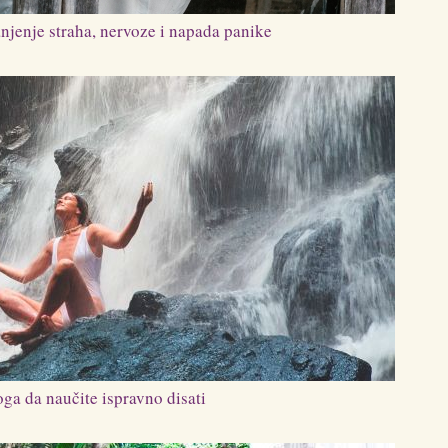
njenje straha, nervoze i napada panike
oga da naučite ispravno disati