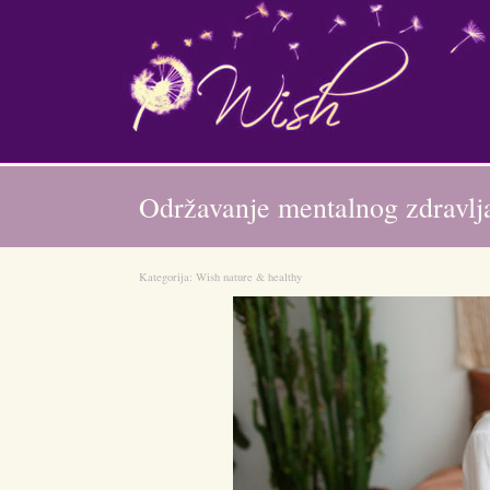
Održavanje mentalnog zdravlj
Kategorija:
Wish nature & healthy