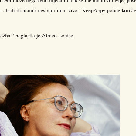
sebi može negativno utjecati na naše mentalno zdravlje, pos
briti ili učiniti nesigurnim u život, KeepAppy potiče korište
vježba.” naglasila je Aimee-Louise.