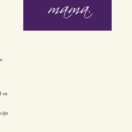
a
d su
ciju