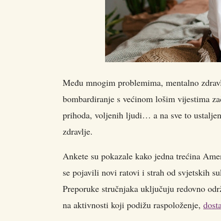
Među mnogim problemima, mentalno zdravlje 
bombardiranje s većinom lošim vijestima zač
prihoda, voljenih ljudi… a na sve to ustalj
zdravlje.
Ankete su pokazale kako jedna trećina Ameri
se pojavili novi ratovi i strah od svjetskih s
Preporuke stručnjaka uključuju redovno održa
na aktivnosti koji podižu raspoloženje,
dost