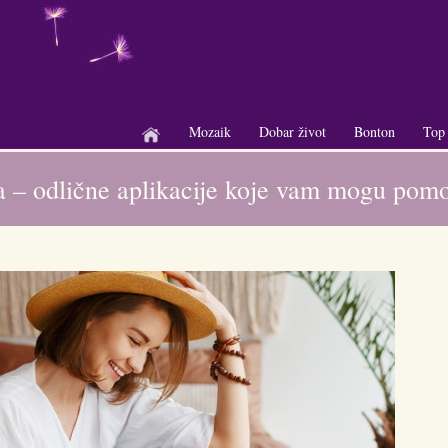
Mozaik
Dobar život
Bonton
Top
+
+
+
a – odlične aplikacije koje vam mogu pom