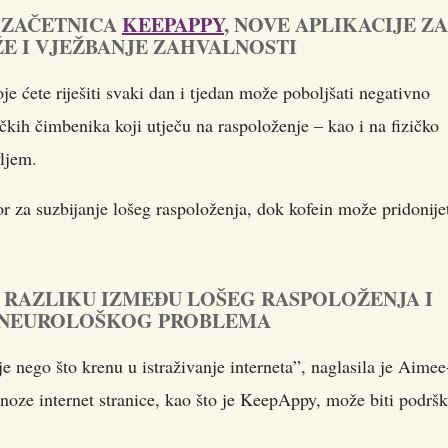
 ZAČETNICA
KEEPAPPY
, NOVE APLIKACIJE ZA
E I VJEŽBANJE ZAHVALNOSTI
oje ćete riješiti svaki dan i tjedan može poboljšati negativno
ačkih čimbenika koji utječu na raspoloženje – kao i na fizičko
vljem.
or za suzbijanje lošeg raspoloženja, dok kofein može pridonije
I RAZLIKU IZMEĐU LOŠEG RASPOLOŽENJA I
O NEUROLOŠKOG PROBLEMA
rije nego što krenu u istraživanje interneta”, naglasila je Aimee
gnoze internet stranice, kao što je KeepAppy, može biti podrš