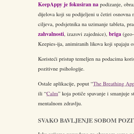
KeepAppy je fokusiran na
podizanje, obraz
dijelova koji su podijeljeni u četiri osnovn
ciljeva, podsjetnika na uzimanje tableta, pr
zahvalnosti
briga
, izazovi zajednice),
(geo-
Keepies-ija, animiranih likova koji spajaju 
Koristeći pristup temeljen na podacima korisn
pozitivne psihologije.
Ostale aplikacije, poput “
The Breathing Ap
ili “
Calm
” koja potiče spavanje i smanjuje s
mentalnom zdravlju.
SVAKO BAVLJENJE SOBOM POZI