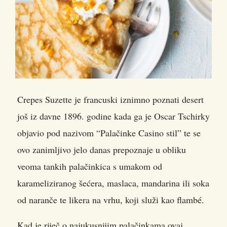
Crepes Suzette je francuski iznimno poznati desert
još iz davne 1896. godine kada ga je Oscar Tschirky
objavio pod nazivom “Palačinke Casino stil”
te se
ovo zanimljivo jelo danas prepoznaje u obliku
veoma tankih palačinkica s umakom od
karameliziranog šećera, maslaca, mandarina ili soka
od naranče te likera na vrhu, koji služi kao flambé.
Kad je riječ o najukusnijim palačinkama ovaj