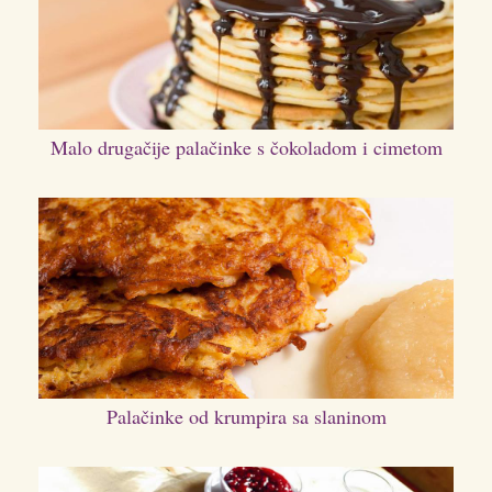
Malo drugačije palačinke s čokoladom i cimetom
Palačinke od krumpira sa slaninom