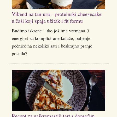
Vikend na tanjuru – proteinski cheesecake
u čaši koji spaja užitak i fit formu
Budimo iskrene – tko još ima vremena (i
energije) za komplicirane kolače, paljenje
pećnice na nekoliko sati i beskrajno pranje
posuđa?
Recept za najkremastiji tart s domaćim