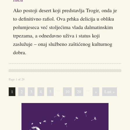
Ako postoji desert koji predstavlja Trogir, onda je
to definitivno rafiol. Ova prhka delicija u obliku
polumjeseca već stoljećima vlada dalmatinskim
trpezama, a odnedavno uživa i status koji
zaslužuje – onaj službeno zaštićenog kulturnog
dobra.
Page 1 of 29
...
...
1
2
3
4
5
10
20
»
Last »