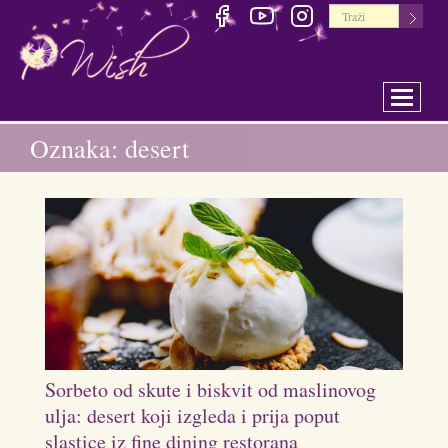
Toggle 
Oznaka: desert
Sorbeto od skute i biskvit od maslinovog
ulja: desert koji izgleda i prija poput
slastice iz fine dining restorana