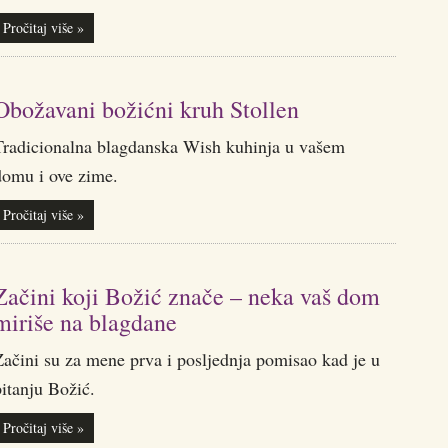
Pročitaj više »
Obožavani božićni kruh Stollen
Tradicionalna blagdanska Wish kuhinja u vašem
domu i ove zime.
Pročitaj više »
Začini koji Božić znače – neka vaš dom
miriše na blagdane
Začini su za mene prva i posljednja pomisao kad je u
itanju Božić.
Pročitaj više »