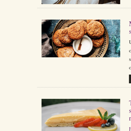
o
s
o
F