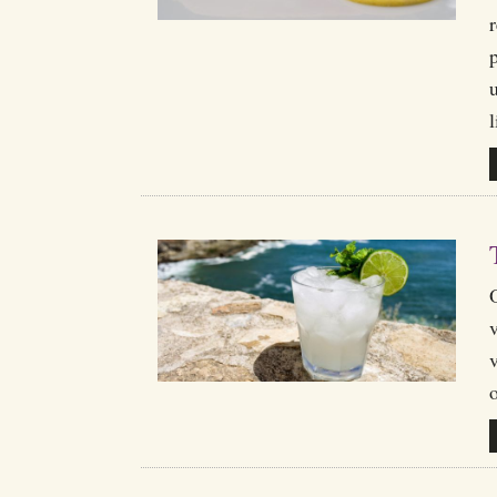
r
p
u
O
v
o