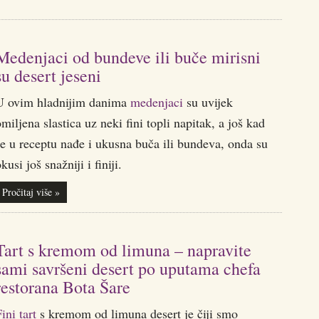
Medenjaci od bundeve ili buče mirisni
su desert jeseni
U ovim hladnijim danima
medenjaci
su uvijek
miljena slastica uz neki fini topli napitak, a još kad
e u receptu nađe i ukusna buča ili bundeva, onda su
kusi još snažniji i finiji.
Pročitaj više »
Tart s kremom od limuna – napravite
sami savršeni desert po uputama chefa
restorana Bota Šare
ini tart
s kremom od limuna desert je čiji smo