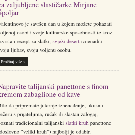
za zaljubljene slastičarke Mirjane
Špoljar
Valentinovo je savršen dan u kojem možete pokazati
oljenoj osobi i svoje kulinarske sposobnosti te kroz
zvrstan recept za slatki,
svježi desert
iznenaditi
voju ljubav, svoju voljenu osobu.
Pročitaj više »
Napravite talijanski panettone s finom
kremom zabaglione od kave
Bilo da pripremate jutarnje iznenađenje, ukusnu
ečeru s prijateljima, ručak ili slastan zalogaj,
oznati tradicionalni talijanski
slatki kruh
panettone
doslovno “veliki kruh”) najbolji je odabir.