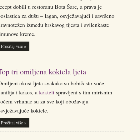
ecept dobili u restoranu Bota Šare, a prava je
oslastica za dušu – lagan, osvježavajući i savršeno
ravnotežen između hrskavog tijesta i svilenkaste
limunove kreme.
Pročitaj više »
Top tri omiljena koktela ljeta
miljeni okusi ljeta svakako su bobičasto voće,
anilija i kokos, a
kokteli
spravljeni s tim mirisnim
voćem vrhunac su za sve koji obožavaju
svježavajuće koktele.
Pročitaj više »