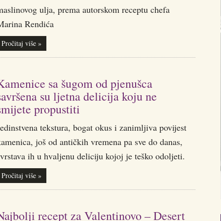
maslinovog ulja, prema autorskom receptu chefa
Marina Rendića
Pročitaj više »
Kamenice sa šugom od pjenušca
savršena su ljetna delicija koju ne
smijete propustiti
edinstvena tekstura, bogat okus i zanimljiva povijest
kamenica, još od antičkih vremena pa sve do danas,
vrstava ih u hvaljenu deliciju kojoj je teško odoljeti.
Pročitaj više »
Najbolji recept za Valentinovo – Desert