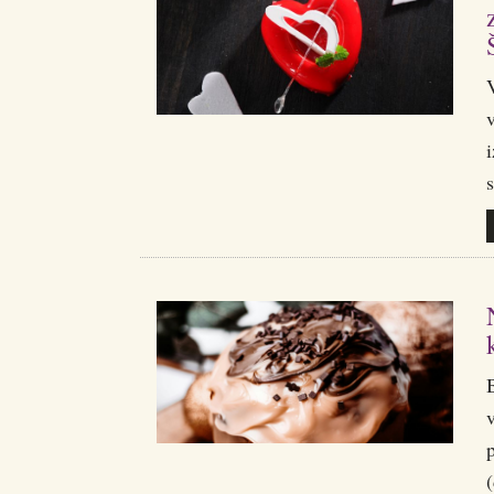
v
i
s
v
p
(