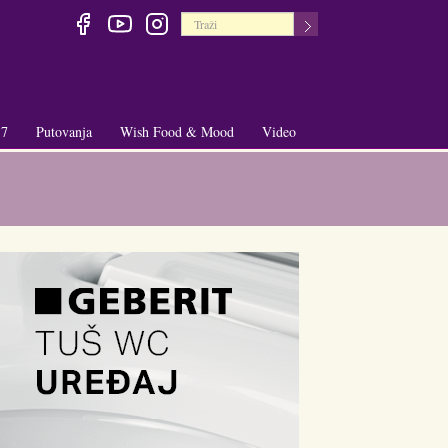
 7
Putovanja
Wish Food & Mood
Video
+
+