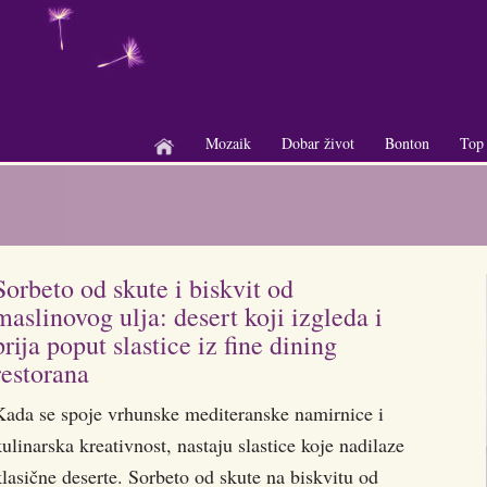
Mozaik
Dobar život
Bonton
Top
+
+
+
Sorbeto od skute i biskvit od
maslinovog ulja: desert koji izgleda i
prija poput slastice iz fine dining
restorana
Kada se spoje vrhunske mediteranske namirnice i
ulinarska kreativnost, nastaju slastice koje nadilaze
lasične deserte. Sorbeto od skute na biskvitu od