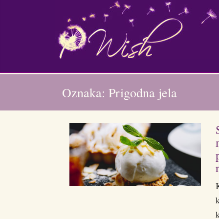
Oznaka: Prigodna jela
k
k