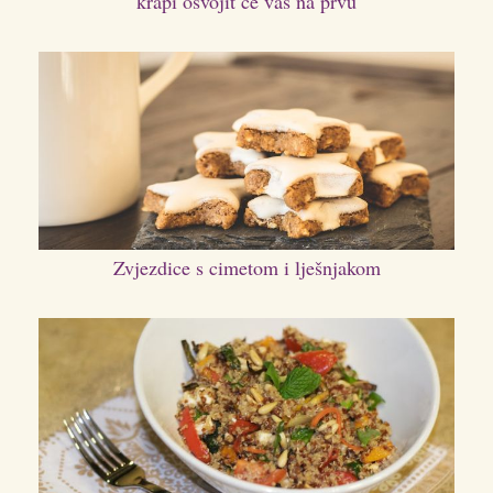
krapi osvojit će vas na prvu
Zvjezdice s cimetom i lješnjakom