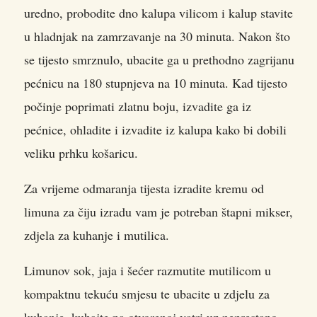
uredno, probodite dno kalupa vilicom i kalup stavite
u hladnjak na zamrzavanje na 30 minuta. Nakon što
se tijesto smrznulo, ubacite ga u prethodno zagrijanu
pećnicu na 180 stupnjeva na 10 minuta. Kad tijesto
počinje poprimati zlatnu boju, izvadite ga iz
pećnice, ohladite i izvadite iz kalupa kako bi dobili
veliku prhku košaricu.
Za vrijeme odmaranja tijesta izradite kremu od
limuna za čiju izradu vam je potreban štapni mikser,
zdjela za kuhanje i mutilica.
Limunov sok, jaja i šećer razmutite mutilicom u
kompaktnu tekuću smjesu te ubacite u zdjelu za
kuhanje, kuhajte na otvorenoj vatri uz neprestano