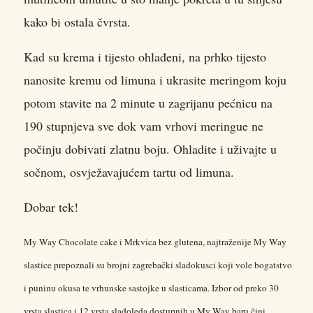
kako bi ostala čvrsta.
Kad su krema i tijesto ohlađeni, na prhko tijesto
nanosite kremu od limuna i ukrasite meringom koju
potom stavite na 2 minute u zagrijanu pećnicu na
190 stupnjeva sve dok vam vrhovi meringue ne
počinju dobivati zlatnu boju. Ohladite i uživajte u
sočnom, osvježavajućem tartu od limuna.
Dobar tek!
My Way Chocolate cake i Mrkvica bez glutena, najtraženije My Way
slastice prepoznali su brojni zagrebački sladokusci koji vole bogatstvo
i puninu okusa te vrhunske sastojke u slasticama. Izbor od preko 30
vrsta slastica i 12 vrsta sladoleda dostupnih u My Way baru čini