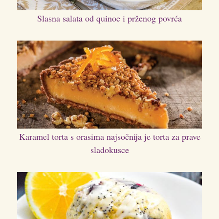
Slasna salata od quinoe i prženog povrća
Karamel torta s orasima najsočnija je torta za prave
sladokusce