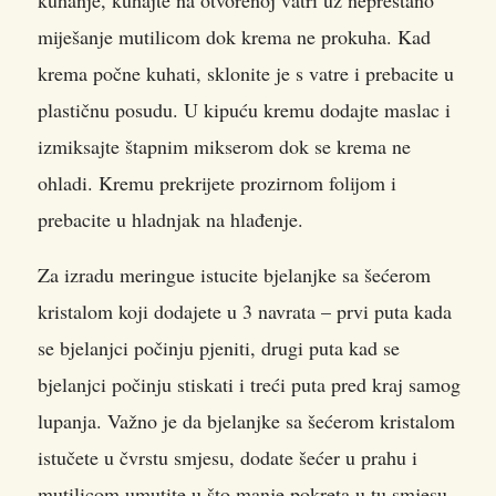
miješanje mutilicom dok krema ne prokuha. Kad
krema počne kuhati, sklonite je s vatre i prebacite u
plastičnu posudu. U kipuću kremu dodajte maslac i
izmiksajte štapnim mikserom dok se krema ne
ohladi. Kremu prekrijete prozirnom folijom i
prebacite u hladnjak na hlađenje.
Za izradu meringue istucite bjelanjke sa šećerom
kristalom koji dodajete u 3 navrata – prvi puta kada
se bjelanjci počinju pjeniti, drugi puta kad se
bjelanjci počinju stiskati i treći puta pred kraj samog
lupanja. Važno je da bjelanjke sa šećerom kristalom
istučete u čvrstu smjesu, dodate šećer u prahu i
mutilicom umutite u što manje pokreta u tu smjesu