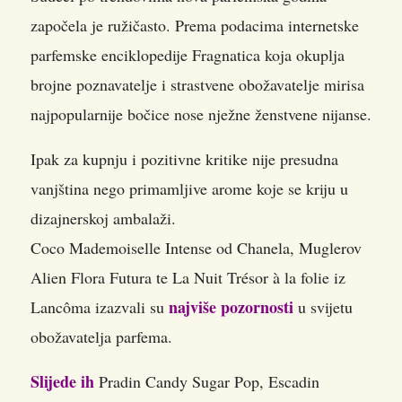
započela je ružičasto.
Prema podacima internetske
parfemske enciklopedije Fragnatica koja okuplja
brojne poznavatelje i strastvene obožavatelje mirisa
najpopularnije bočice nose nježne ženstvene nijanse.
Ipak za kupnju i pozitivne kritike nije presudna
vanjština nego primamljive arome koje se kriju u
dizajnerskoj ambalaži.
Coco Mademoiselle Intense od Chanela, Muglerov
Alien Flora Futura te La Nuit Trésor à la folie iz
najviše pozornosti
Lancôma izazvali su
u svijetu
obožavatelja parfema.
Slijede ih
Pradin Candy Sugar Pop, Escadin