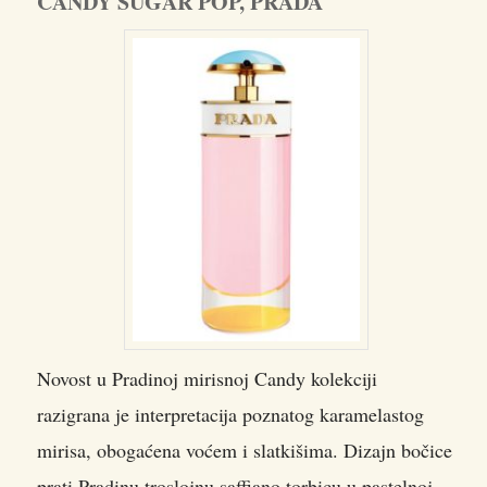
CANDY SUGAR POP, PRADA
Novost u Pradinoj mirisnoj Candy kolekciji
razigrana je interpretacija poznatog karamelastog
mirisa, obogaćena voćem i slatkišima. Dizajn bočice
prati Pradinu troslojnu saffiano torbicu u pastelnoj