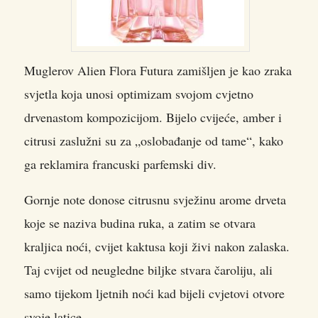
Muglerov Alien Flora Futura zamišljen je kao zraka
svjetla koja unosi optimizam svojom cvjetno
drvenastom kompozicijom. Bijelo cvijeće, amber i
citrusi zaslužni su za „oslobađanje od tame“, kako
ga reklamira francuski parfemski div.
Gornje note donose citrusnu svježinu arome drveta
koje se naziva budina ruka, a zatim se otvara
kraljica noći, cvijet kaktusa koji živi nakon zalaska.
Taj cvijet od neugledne biljke stvara čaroliju, ali
samo tijekom ljetnih noći kad bijeli cvjetovi otvore
svoje latice.