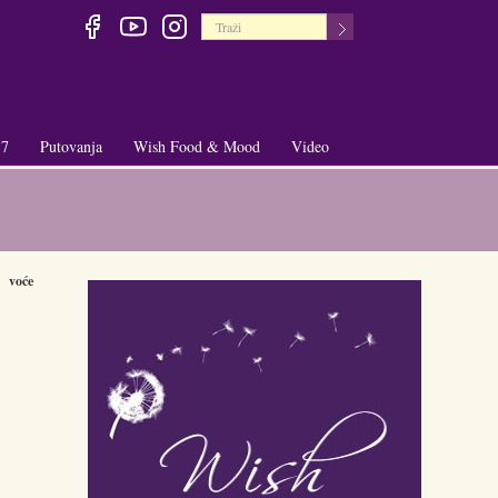
 7
Putovanja
Wish Food & Mood
Video
+
+
voće