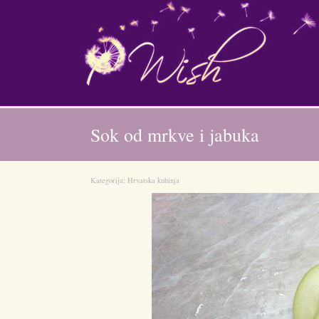
Sok od mrkve i jabuka
Kategorija:
Hrvatska kuhinja