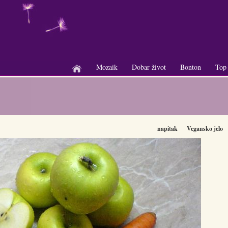
Mozaik
Dobar život
Bonton
Top
+
+
+
napitak
Vegansko jelo