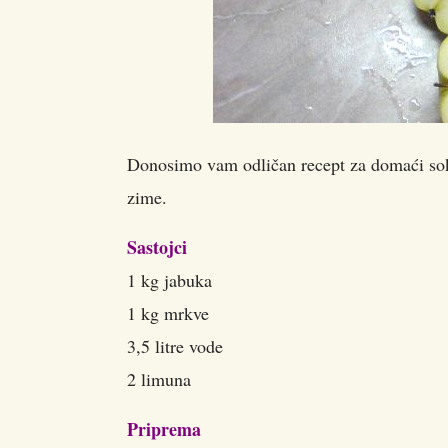
Donosimo vam odličan recept za domaći sok o
zime.
Sastojci
1 kg jabuka
1 kg mrkve
3,5 litre vode
2 limuna
Priprema