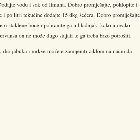
 Dodajte vodu i sok od limuna. Dobro promješajte, poklopite i
ze i po litri tekućine dodajte 15 dkg šećera. Dobro promiješajte
te u staklene boce i pohranite ga u hladnjak. kako u ovako
ansa on ne može dugo stajati te ga treba brzo potrošiti.
, dio jabuka i mrkve možete zamijeniti ciklom na način da