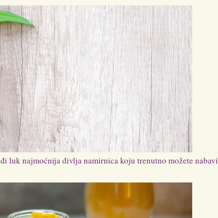
eđi luk najmoćnija divlja namirnica koju trenutno možete nabavi