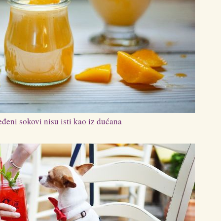
eđeni sokovi nisu isti kao iz dućana