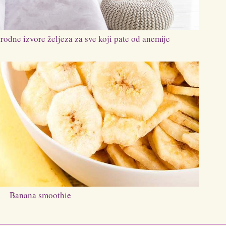
rodne izvore željeza za sve koji pate od anemije
Banana smoothie