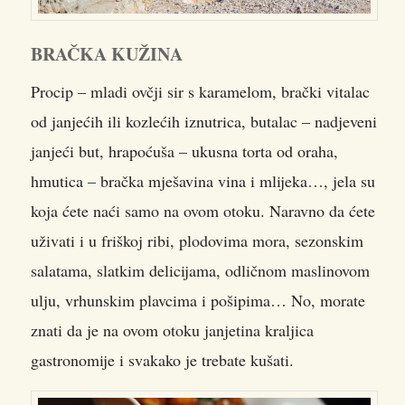
BRAČKA KUŽINA
Procip – mladi ovčji sir s karamelom, brački vitalac
od janjećih ili kozlećih iznutrica, butalac – nadjeveni
janjeći but, hrapoćuša – ukusna torta od oraha,
hmutica – bračka mješavina vina i mlijeka…, jela su
koja ćete naći samo na ovom otoku. Naravno da ćete
uživati i u friškoj ribi, plodovima mora, sezonskim
salatama, slatkim delicijama, odličnom maslinovom
ulju, vrhunskim plavcima i pošipima… No, morate
znati da je na ovom otoku janjetina kraljica
gastronomije i svakako je trebate kušati.