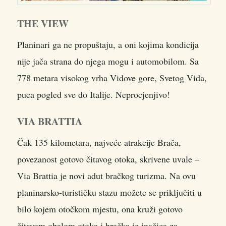
THE VIEW
Planinari ga ne propuštaju, a oni kojima kondicija
nije jača strana do njega mogu i automobilom. Sa
778 metara visokog vrha Vidove gore, Svetog Vida,
puca pogled sve do Italije. Neprocjenjivo!
VIA BRATTIA
Čak 135 kilometara, najveće atrakcije Brača,
povezanost gotovo čitavog otoka, skrivene uvale –
Via Brattia je novi adut bračkog turizma. Na ovu
planinarsko-turističku stazu možete se priključiti u
bilo kojem otočkom mjestu, ona kruži gotovo
čitavom obalom otoka i bračka je inačica za