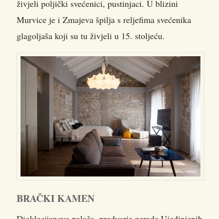
živjeli poljički svećenici, pustinjaci. U blizini
Murvice je i Zmajeva špilja s reljefima svećenika
glagoljaša koji su tu živjeli u 15. stoljeću.
BRAČKI KAMEN
Dioklecijanova palača, predvorje zgrade Ujedinjenih