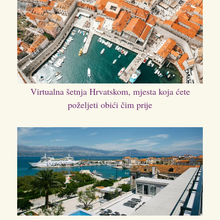
Virtualna šetnja Hrvatskom, mjesta koja ćete
poželjeti obići čim prije