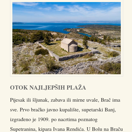
OTOK NAJLJEPŠIH PLAŽA
Pijesak ili šljunak, zabava ili mirne uvale, Brač ima
sve. Prvo bračko javno kupalište, supetarski Banj,
izgrađeno je 1909. po nacrtima poznatog
Supetranina, kipara Ivana Rendića. U Bolu na Braču