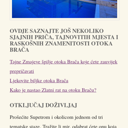
OVDJE SAZNAJTE JOŠ NEKOLIKO
SJAJNIH PRIČA, TAJNOVITIH MJESTA I
RASKOŠNIH ZNAMENITOSTI OTOKA
BRAČA
Tajne Zmajeve špilje otoka Brača koje ćete zauvijek
prepričavati
Ljekovite biljke otoka Brača
Kako je nastao Zlatni rat na otoku Braču?
OTKLJUČAJ DOŽIVLJAJ
Prošećite Supetrom i okolicom jednom od tri
tematske staze. Tražite li mir, odabrat ćete onu koja