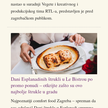
nastao u suradnji Vegete i kreativnog i
produkcijskog tima RTL-a, predstavljen je pred
zagrebačkom publikom.
Dani Esplanadinih štrukli u Le Bistrou po
promo ponudi – otkrijte zašto su ovo
najbolje štrukle u gradu
Najpoznatiji comfort food Zagreba – spreman da
vas oduševi! Dani štrukla u Esplanadi spremno