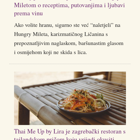
Miletom o receptima, putovanjima i ljubavi
prema vinu
Ako volite hranu, sigurno ste već “naletjeli” na
Hungry Mileta, karizmatičnog Ličanina s
prepoznatljivim naglaskom, baršunastim glasom
i osmijehom koji ne skida s lica.
Thai Me Up by Lira je zagrebački restoran s
tajlandskom pričom koju vrijedi okusiti