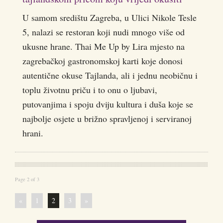
U samom središtu Zagreba, u Ulici Nikole Tesle
5, nalazi se restoran koji nudi mnogo više od
ukusne hrane. Thai Me Up by Lira mjesto na
zagrebačkoj gastronomskoj karti koje donosi
autentične okuse Tajlanda, ali i jednu neobičnu i
toplu životnu priču i to onu o ljubavi,
putovanjima i spoju dviju kultura i duša koje se
najbolje osjete u brižno spravljenoj i serviranoj
hrani.
Page 2 of 3
«
1
2
3
»