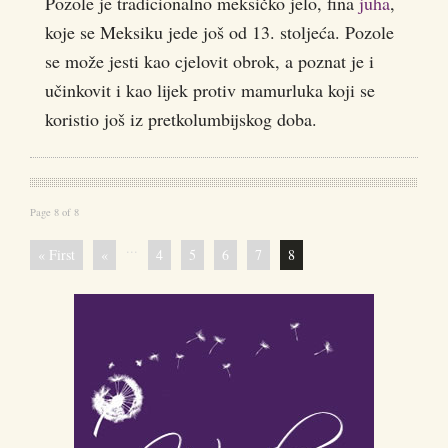
Pozole je tradicionalno meksičko jelo, fina
juha
,
koje se Meksiku jede još od 13. stoljeća. Pozole
se može jesti kao cjelovit obrok, a poznat je i
učinkovit i kao lijek protiv mamurluka koji se
koristio još iz pretkolumbijskog doba.
Page 8 of 8
...
« First
«
4
5
6
7
8