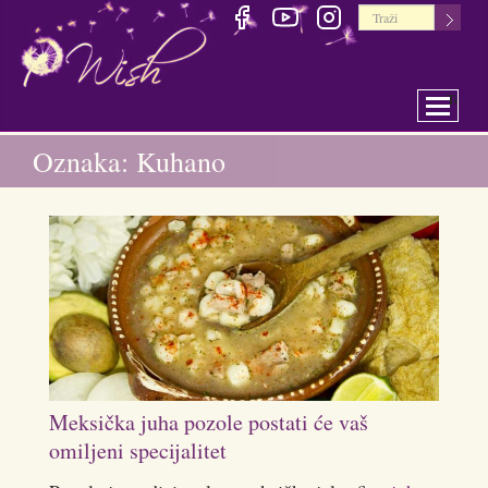
Toggle 
Oznaka: Kuhano
Meksička juha pozole postati će vaš
omiljeni specijalitet