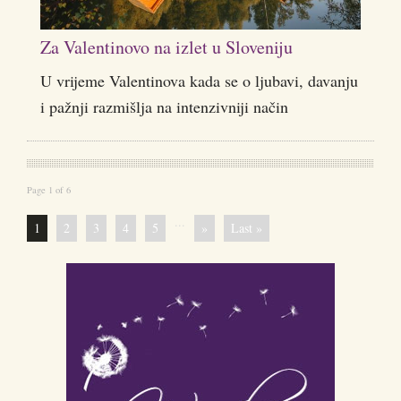
Za Valentinovo na izlet u Sloveniju
U vrijeme Valentinova kada se o ljubavi, davanju
i pažnji razmišlja na intenzivniji način
Page 1 of 6
...
1
2
3
4
5
»
Last »