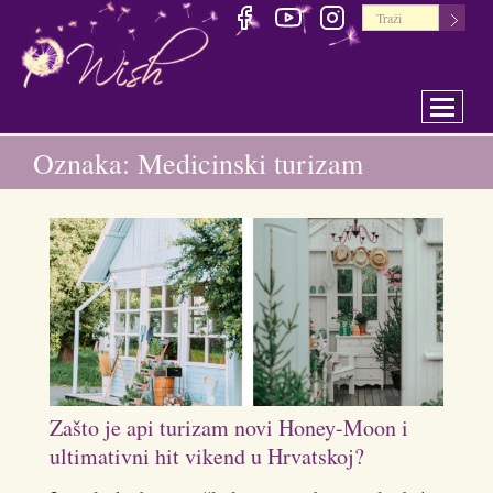
Toggle 
Oznaka: Medicinski turizam
Zašto je api turizam novi Honey-Moon i
ultimativni hit vikend u Hrvatskoj?