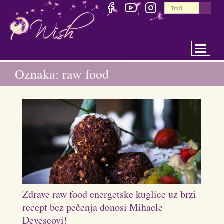
Toggle 
Oznaka: raw food
Zdrave raw food energetske kuglice uz brzi
recept bez pečenja donosi Mihaele
Devescovi!