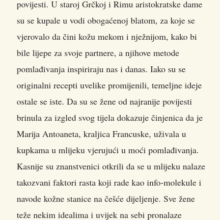
povijesti. U staroj Grčkoj i Rimu aristokratske dame
su se kupale u vodi obogaćenoj blatom, za koje se
vjerovalo da čini kožu mekom i nježnijom, kako bi
bile lijepe za svoje partnere, a njihove metode
pomlađivanja inspiriraju nas i danas. Iako su se
originalni recepti uvelike promijenili, temeljne ideje
ostale se iste. Da su se žene od najranije povijesti
brinula za izgled svog tijela dokazuje činjenica da je
Marija Antoaneta, kraljica Francuske, uživala u
kupkama u mlijeku vjerujući u moći pomlađivanja.
Kasnije su znanstvenici otkrili da se u mlijeku nalaze
takozvani faktori rasta koji rade kao info-molekule i
navode kožne stanice na češće dijeljenje. Sve žene
teže nekim idealima i uvijek na sebi pronalaze