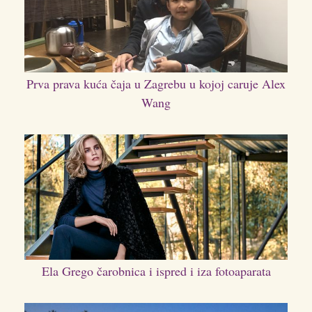
Prva prava kuća čaja u Zagrebu u kojoj caruje Alex
Wang
Ela Grego čarobnica i ispred i iza fotoaparata