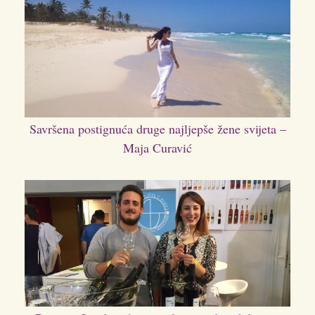
Savršena postignuća druge najljepše žene svijeta –
Maja Curavić