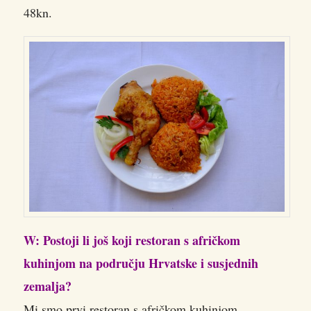
48kn.
W: Postoji li još koji restoran s afričkom
kuhinjom na području Hrvatske i susjednih
zemalja?
Mi smo prvi restoran s afričkom kuhinjom