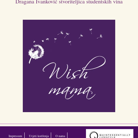
Dragana Ivanković stvoriteljica studentskih vina
Impressum
Uvjeti korišenja
O nama