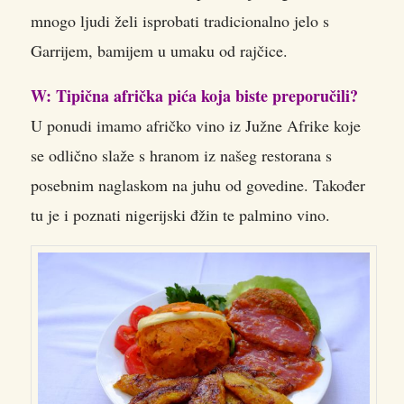
mnogo ljudi želi isprobati tradicionalno jelo s
Garrijem, bamijem u umaku od rajčice.
W: Tipična afrička pića koja biste preporučili?
U ponudi imamo afričko vino iz Južne Afrike koje
se odlično slaže s hranom iz našeg restorana s
posebnim naglaskom na juhu od govedine. Također
tu je i poznati nigerijski đžin te palmino vino.