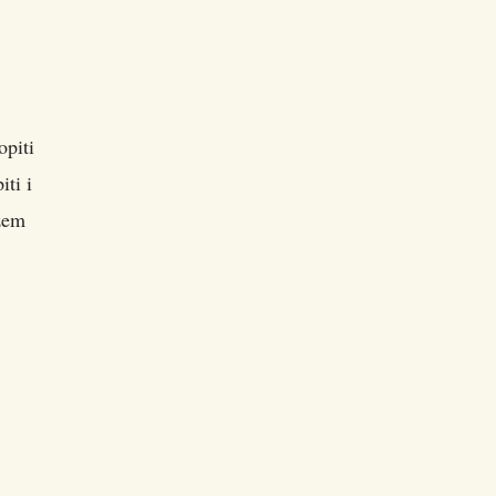
opiti
iti i
ožem