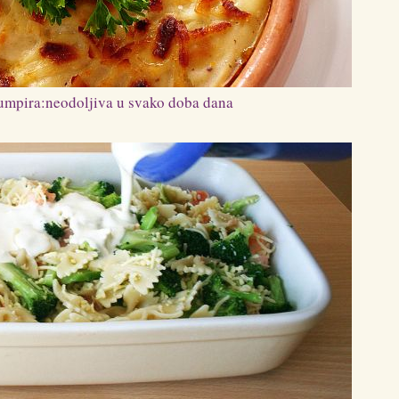
mpira:neodoljiva u svako doba dana