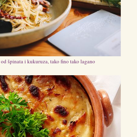
od špinata i kukuruza, tako fino tako lagano