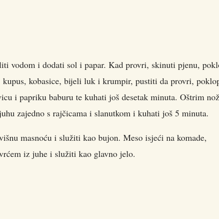
iti vodom i dodati sol i papar. Kad provri, skinuti pjenu, pokl
kupus, kobasice, bijeli luk i krumpir, pustiti da provri, poklop
kvicu i papriku baburu te kuhati još desetak minuta. Oštrim n
 juhu zajedno s rajčicama i slanutkom i kuhati još 5 minuta.
suvišnu masnoću i služiti kao bujon. Meso isjeći na komade,
vrćem iz juhe i služiti kao glavno jelo.