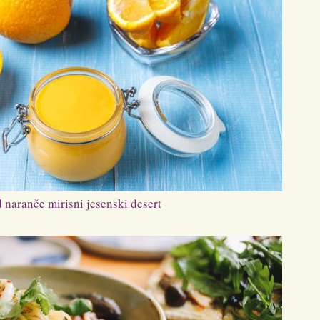
naranče mirisni jesenski desert