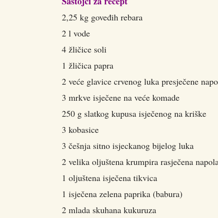
Sastojci za recept
2,25 kg goveđih rebara
2 l vode
4 žličice soli
1 žličica papra
2 veće glavice crvenog luka presječene napo
3 mrkve isječene na veće komade
250 g slatkog kupusa isječenog na kriške
3 kobasice
3 češnja sitno isjeckanog bijelog luka
2 velika oljuštena krumpira rasječena napol
1 oljuštena isječena tikvica
1 isječena zelena paprika (babura)
2 mlada skuhana kukuruza