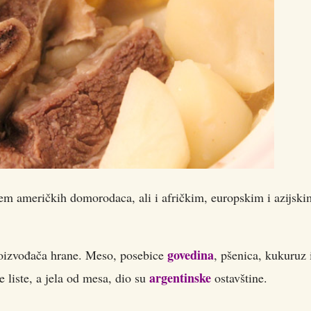
em američkih domorodaca, ali i afričkim, europskim i azijski
govedina
roizvođača hrane. Meso, posebice
, pšenica, kukuruz 
argentinske
 liste, a jela od mesa, dio su
ostavštine.