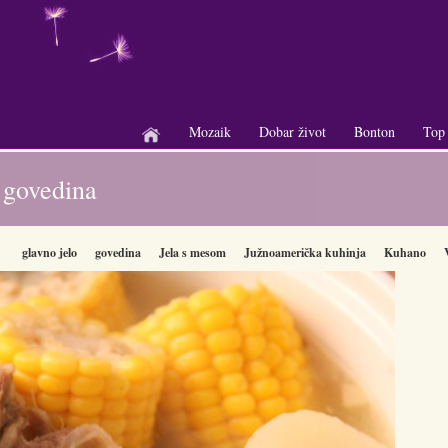
Mozaik
Dobar život
Bonton
Top
+
+
+
 govedina
glavno jelo
govedina
Jela s mesom
Južnoamerička kuhinja
Kuhano