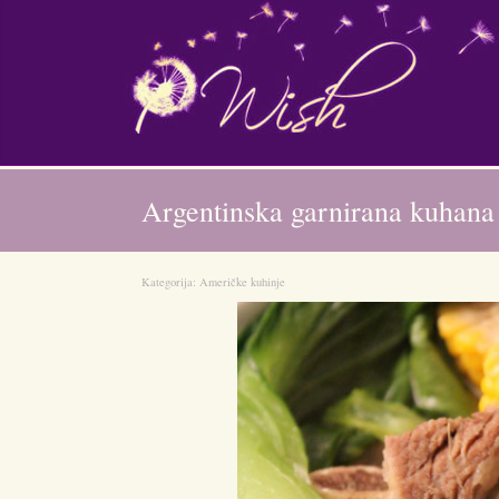
Argentinska garnirana kuhana
Kategorija:
Američke kuhinje