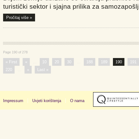
turistički sektor i sjajna prilika za samozapošl
Pročitaj više »
Page 190 of 278
« First
«
...
10
20
30
...
188
189
190
191
220
...
»
Last »
Impressum
Uvjeti korištenja
O nama