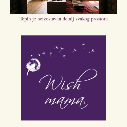
Tepih je neizostavan detalj svakog prostora