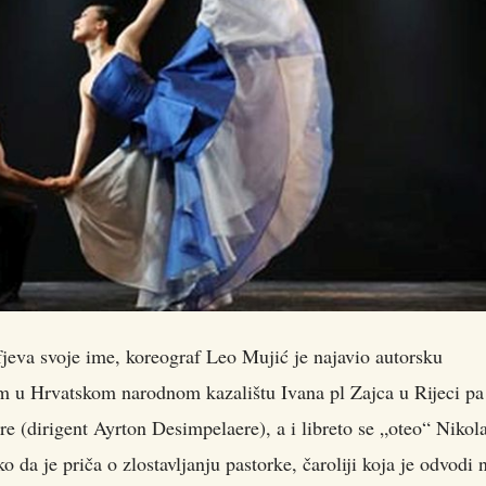
fjeva svoje ime, koreograf Leo Mujić je najavio autorsku
om u Hrvatskom narodnom kazalištu Ivana pl Zajca u Rijeci
pa 
ure (dirigent Ayrton Desimpelaere), a i libreto se „oteo“ Nikol
 da je priča o zlostavljanju pastorke, čaroliji koja je odvodi 