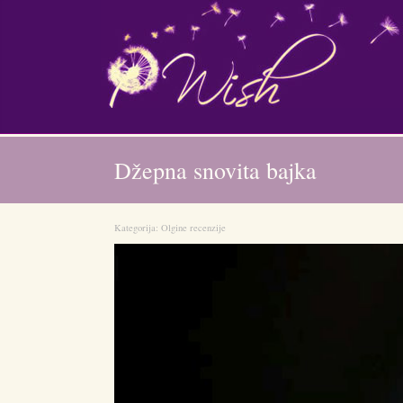
Džepna snovita bajka
Kategorija:
Olgine recenzije