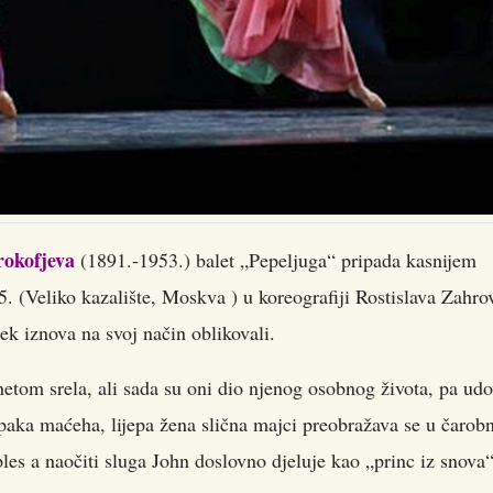
rokofjeva
(1891.-1953.) balet „Pepeljuga“ pripada kasnijem
5. (Veliko kazalište, Moskva ) u koreografiji Rostislava Zahro
jek iznova na svoj način oblikovali.
 netom srela, ali sada su oni dio njenog osobnog života, pa ud
 opaka maćeha, lijepa žena slična majci preobražava se u čarob
es a naočiti sluga John doslovno djeluje kao „princ iz snova“