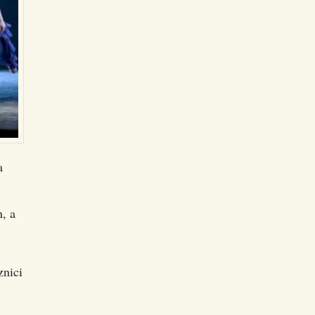
a
, a
znici