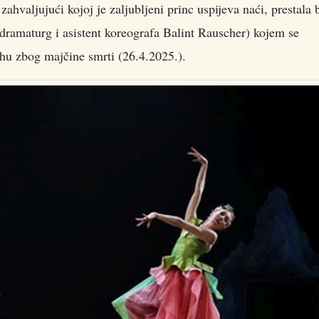
 zahvaljujući kojoj je zaljubljeni princ uspijeva naći, prestala b
(dramaturg i asistent koreografa Balint Rauscher) kojem se
ehu zbog majčine smrti (26.4.2025.).