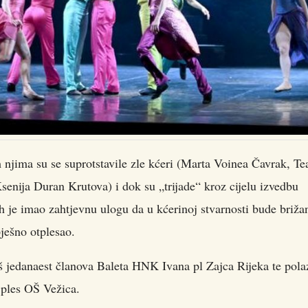
njima su se suprotstavile zle kćeri (Marta Voinea Čavrak, Te
senija Duran Krutova) i dok su „trijade“ kroz cijelu izvedbu
 je imao zahtjevnu ulogu da u kćerinoj stvarnosti bude brižan
ješno otplesao.
š jedanaest članova Baleta HNK Ivana pl Zajca Rijeka te pola
 ples OŠ Vežica.