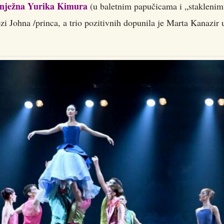
 i nježna Yurika Kimura
(u baletnim papučicama i „staklenim
i Johna /princa, a trio pozitivnih dopunila je Marta Kanazir 