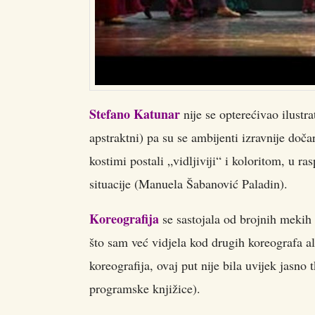
Stefano Katunar
nije se opterećivao ilustr
apstraktni) pa su se ambijenti izravnije doč
kostimi postali „vidljiviji“ i koloritom, u r
situacije (Manuela Šabanović Paladin).
Koreografija
se sastojala od brojnih mekih 
što sam već vidjela kod drugih koreografa ali
koreografija, ovaj put nije bila uvijek jasno tk
programske knjižice).