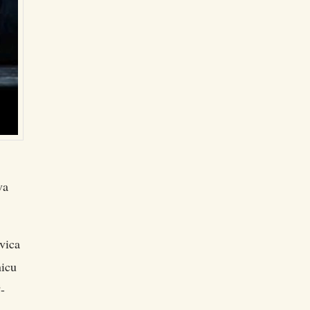
va
ovica
nicu
-