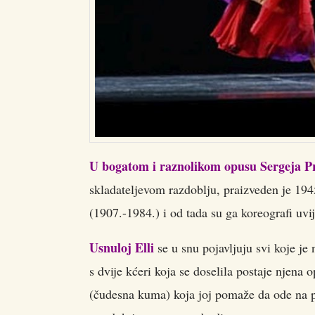
U bogatom i raznolikom opusu Sergeja P
skladateljevom razdoblju, praizveden je 194
(1907.-1984.) i od tada su ga koreografi uvi
Usnuloj Elli
se u snu pojavljuju svi koje je
s dvije kćeri koja se doselila postaje njena
(čudesna kuma) koja joj pomaže da ode na pl