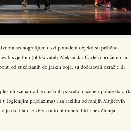
ativnom scenografijom ( svi ponuđeni objekti su prilično
aravali svjetlom (oblikovatelj Aleksandar Čavlek) pri čemu su
asponu od suzdržanih do jarkih boja, su dočaravali ozračje ili
plesnih scena i od grotesknih pokreta maćehe i polusestara (t
 u logičnijim prijelazima) i za razliku od ranijih Mujićevih
o je tko i što se zbiva (a to bi trebalo biti i bez čitanja