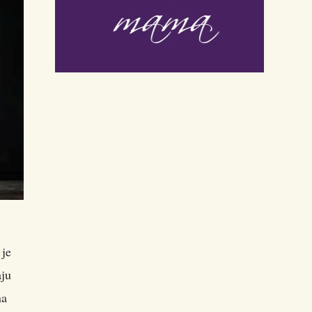
je
aju
na