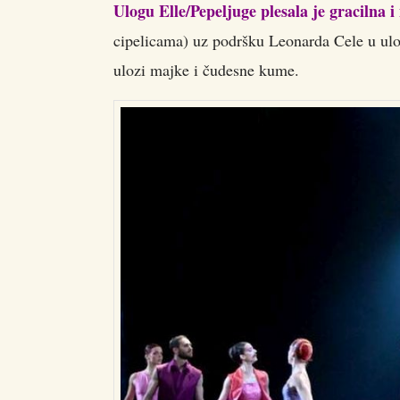
Ulogu Elle/Pepeljuge plesala je gracilna
cipelicama) uz podršku Leonarda Cele u uloz
ulozi majke i čudesne kume.