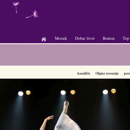
Mozaik
Dobar život
Bonton
Top
+
+
+
kazalište
Olgine recenzije
pre