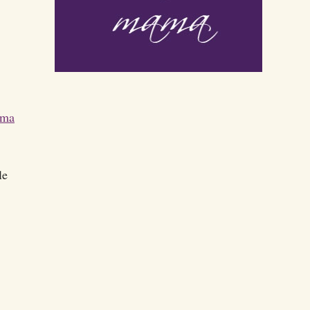
ama
le