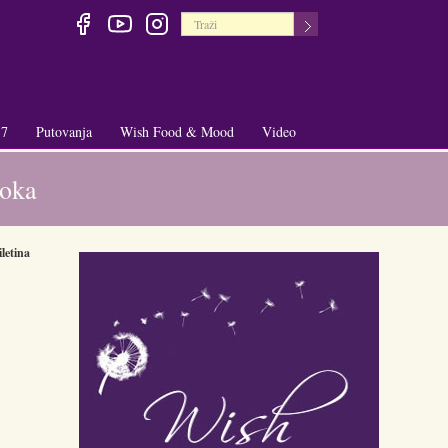
 7
Putovanja
Wish Food & Mood
Video
+
+
roka
iletina