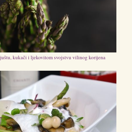
uštu, kukači i ljekovitom svojstvu vilinog korijena