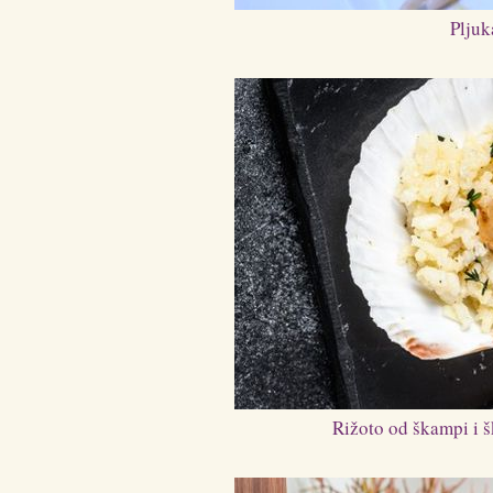
Pljuk
Rižoto od škampi i š