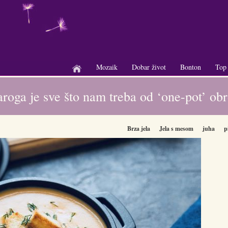
Mozaik
Dobar život
Bonton
Top
+
+
+
aroga je sve što nam treba od ‘one-pot’ ob
Brza jela
Jela s mesom
juha
p