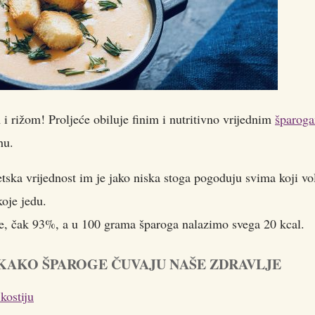
i rižom! Proljeće obiluje finim i nutritivno vrijednim
šparog
hu.
tska vrijednost im je jako niska stoga pogoduju svima koji vo
koje jedu.
de, čak 93%, a u 100 grama šparoga nalazimo svega 20 kcal.
 KAKO ŠPAROGE ČUVAJU NAŠE ZDRAVLJE
kostiju