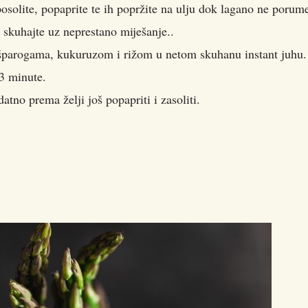
posolite, popaprite te ih popržite na ulju dok lagano ne porum
i skuhajte uz neprestano miješanje..
a šparogama, kukuruzom i rižom u netom skuhanu instant juhu.
 3 minute.
tno prema želji još popapriti i zasoliti.