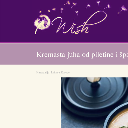
Kremasta juha od piletine i šp
Kategorija:
kuhinje Europe