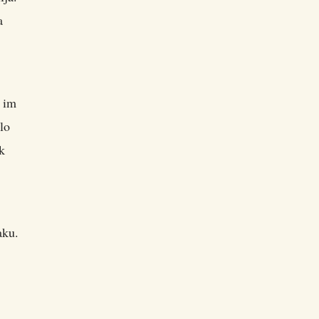
a
m im
lo
k
aku.