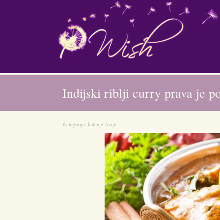
Indijski riblji curry prava je p
Kategorija:
kuhinje Azije