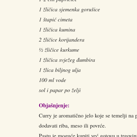
1 žličica sjemenka gorušice
1 štapić cimeta
1 žličica kumina
2 žličice korijandera
½ žličice kurkume
1 žličica svježeg đumbira
1 žlica biljnog ulja
100 ml vode
sol i papar po želji
Objašnjenje:
Curry je aromatično jelo koje se temelji na p
dodavati riba, meso ili povrće.
Pastu je moguće kupiti već gotovu u trgovini