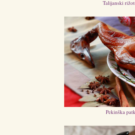
Talijanski rižo
Pekinška patk