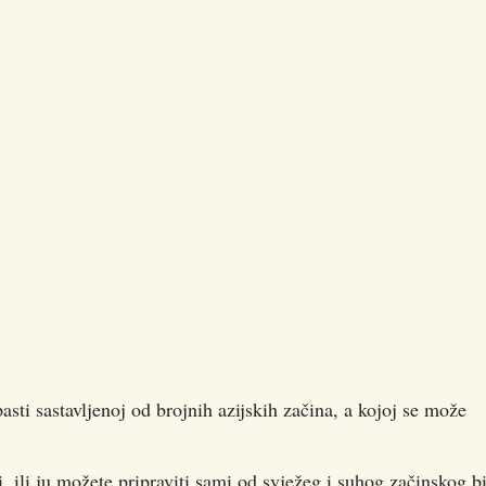
asti sastavljenoj od brojnih azijskih začina, a kojoj se može
, ili ju možete pripraviti sami od svježeg i suhog začinskog bi