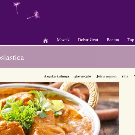
Mozaik
Dobar život
Bonton
Top
+
+
+
oslastica
Azijska kuhinja
glavno jelo
Jela s mesom
riba