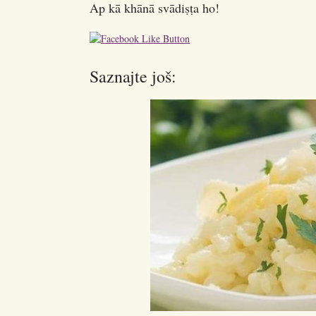
Ap kā khānā svādiṣṭa ho!
Saznajte još: