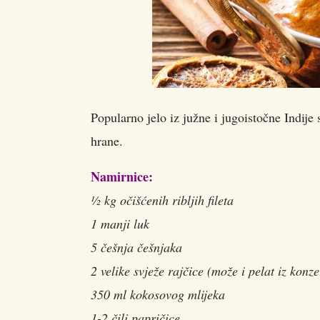
Popularno jelo iz južne i jugoistočne Indije s
hrane.
Namirnice:
½ kg očišćenih ribljih fileta
1 manji luk
5 češnja češnjaka
2 velike svježe rajčice (može i pelat iz konz
350 ml kokosovog mlijeka
1-2 čili papričice