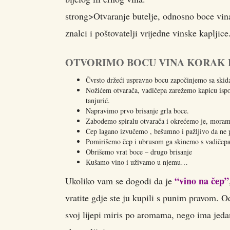
strong>Otvaranje butelje, odnosno boce vina
znalci i poštovatelji vrijedne vinske kapljice
OTVORIMO BOCU VINA KORAK 
Čvrsto držeći uspravno bocu započinjemo sa skid
Nožićem otvarača, vadičepa zarežemo kapicu isp
tanjurić.
Napravimo prvo brisanje grla boce.
Zabodemo spiralu otvarača i okrećemo je, moramo
Čep lagano izvučemo , bešumno i pažljivo da ne
Pomirišemo čep i ubrusom ga skinemo s vadičepa 
Obrišemo vrat boce – drugo brisanje
Kušamo vino i uživamo u njemu…
“vino na čep”
Ukoliko vam se dogodi da je
vratite gdje ste ju kupili s punim pravom. 
svoj lijepi miris po aromama, nego ima jedan 