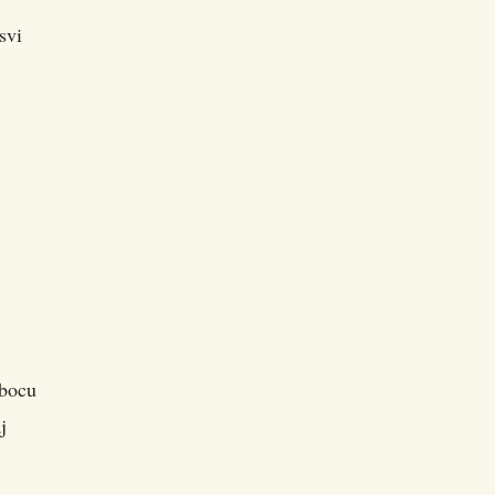
svi
 bocu
j