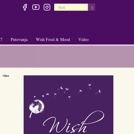
 7
Putovanja
Wish Food & Mood
Video
+
+
a
vino