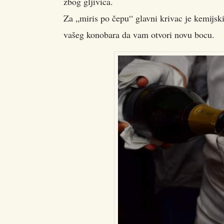
zbog gljivica.
Za „miris po čepu“ glavni krivac je kemijsk
vašeg konobara da vam otvori novu bocu.