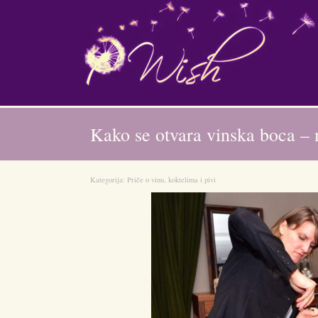
Kako se otvara vinska boca – 
Kategorija:
Priče o vinu, koktelima i pivi