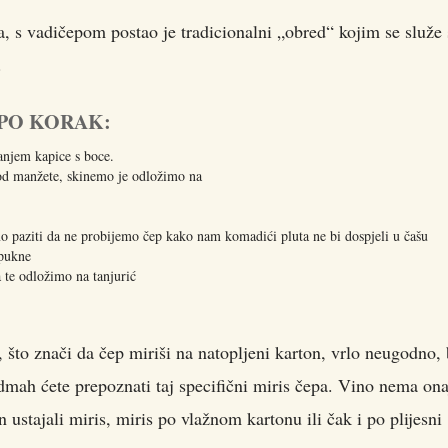
, s vadičepom postao je tradicionalni „obred“ kojim se služe 
.
PO KORAK:
anjem kapice s boce.
od manžete, skinemo je odložimo na
 paziti da ne probijemo čep kako nam komadići pluta ne bi dospjeli u čašu
 pukne
te odložimo na tanjurić
, što znači da čep miriši na natopljeni karton, vrlo neugodno,
Odmah ćete prepoznati taj specifični miris čepa. Vino nema ona
ustajali miris, miris po vlažnom kartonu ili čak i po plijesni