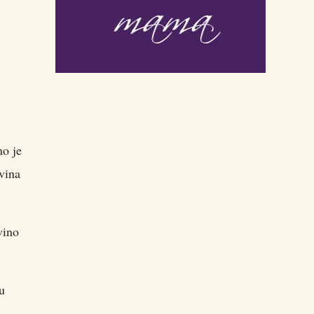
no je
 vina
vino
ju