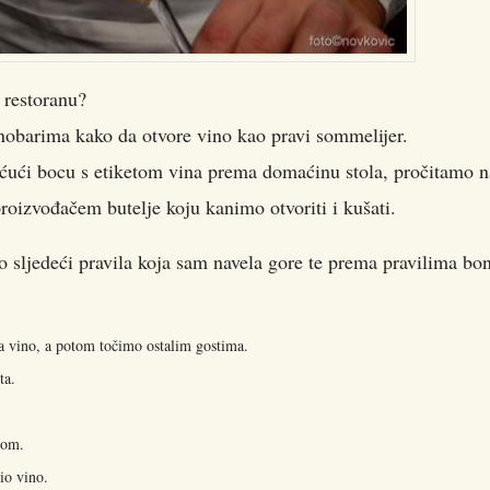
 restoranu?
nobarima kako da otvore vino kao pravi sommelijer.
ećući bocu s etiketom vina prema domaćinu stola, pročitamo n
oizvođačem butelje koju kanimo otvoriti i kušati.
 sljedeći pravila koja sam navela gore te prema pravilima bo
ša vino, a potom točimo ostalim gostima.
ta.
lom.
io vino.