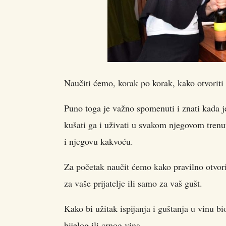
Naučiti ćemo, korak po korak, kako otvoriti
Puno toga je važno spomenuti i znati kada je
kušati ga i uživati u svakom njegovom trenutk
i njegovu kakvoću.
Za početak naučit ćemo kako pravilno otvor
za vaše prijatelje ili samo za vaš gušt.
Kako bi užitak ispijanja i guštanja u vinu bio
bijelog ili crnog vina.