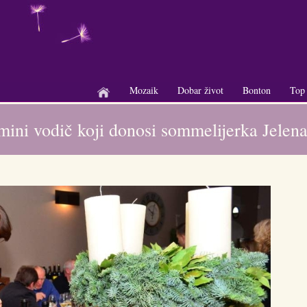
Mozaik
Dobar život
Bonton
Top
+
+
+
mini vodič koji donosi sommelijerka Jelen