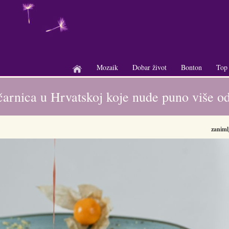
Mozaik
Dobar život
Bonton
Top
+
+
+
ičarnica u Hrvatskoj koje nude puno više od
zanimlj