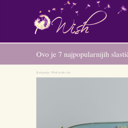
Ovo je 7 najpopularnijih slast
Kategorija:
Wish in the city