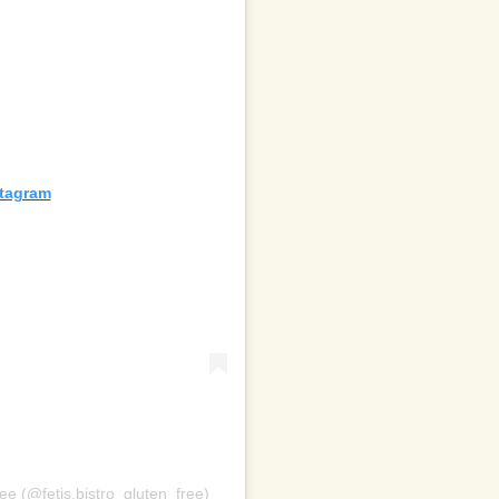
stagram
ree (@fetis.bistro_gluten_free)