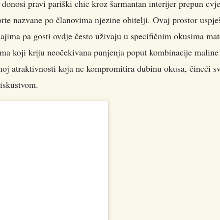
donosi pravi pariški chic kroz šarmantan interijer prepun cvje
torte nazvane po članovima njezine obitelji. Ovaj prostor uspj
cajima pa gosti ovdje često uživaju u specifičnim okusima ma
inima koji kriju neočekivana punjenja poput kombinacije maline 
noj atraktivnosti koja ne kompromitira dubinu okusa, čineći s
 iskustvom.