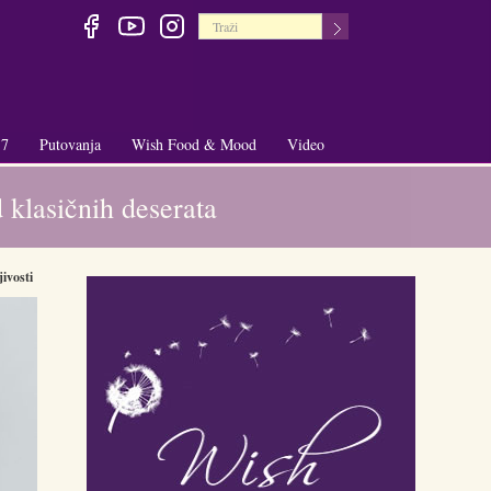
 7
Putovanja
Wish Food & Mood
Video
+
+
 klasičnih deserata
ivosti