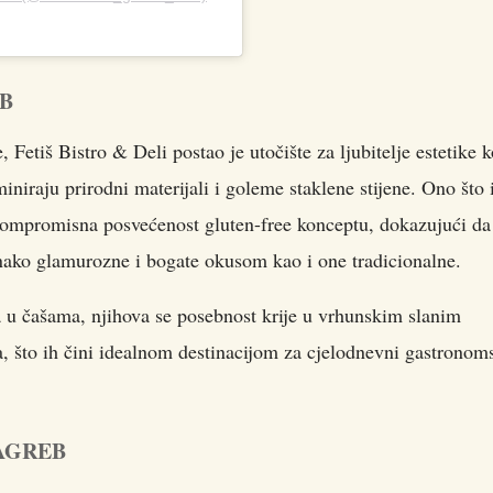
EB
Fetiš Bistro & Deli postao je utočište za ljubitelje estetike k
miniraju prirodni materijali i goleme staklene stijene. Ono što 
skompromisna posvećenost gluten-free konceptu, dokazujući da
dnako glamurozne i bogate okusom kao i one tradicionalne.
ta u čašama, njihova se posebnost krije u vrhunskim slanim
, što ih čini idealnom destinacijom za cjelodnevni gastronom
ZAGREB