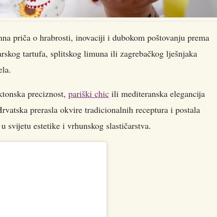
na priča o hrabrosti, inovaciji i dubokom poštovanju prema
arskog tartufa, splitskog limuna ili zagrebačkog lješnjaka
ela.
ektonska preciznost,
pariški chic
ili mediteranska elegancija
rvatska prerasla okvire tradicionalnih receptura i postala
u svijetu estetike i vrhunskog slastičarstva.