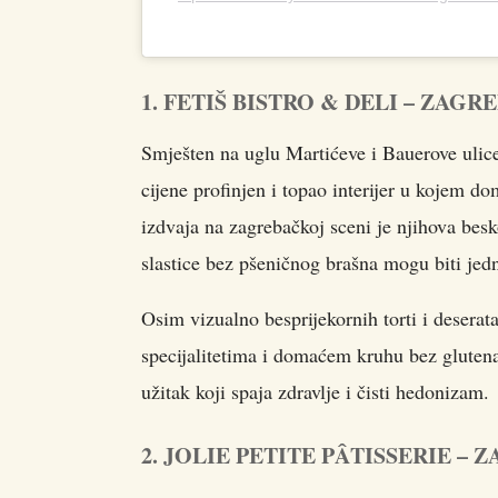
1. FETIŠ BISTRO & DELI – ZAGR
Smješten na uglu Martićeve i Bauerove ulice, 
cijene profinjen i topao interijer u kojem do
izdvaja na zagrebačkoj sceni je njihova be
slastice bez pšeničnog brašna mogu biti je
Osim vizualno besprijekornih torti i desera
specijalitetima i domaćem kruhu bez glutena
užitak koji spaja zdravlje i čisti hedonizam.
2. JOLIE PETITE PÂTISSERIE – 