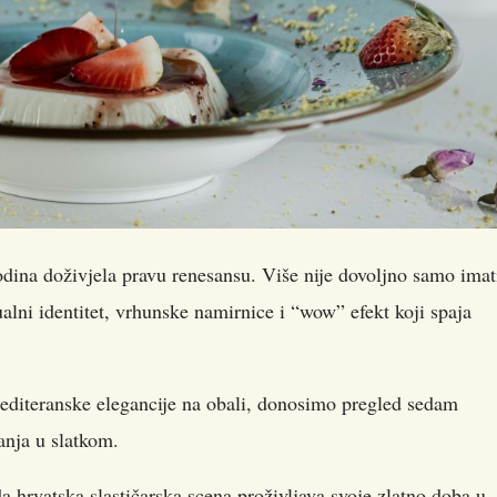
odina doživjela pravu renesansu. Više nije dovoljno samo imat
alni identitet, vrhunske namirnice i “wow” efekt koji spaja
editeranske elegancije na obali, donosimo pregled sedam
anja u slatkom.
a hrvatska slastičarska scena proživljava svoje zlatno doba u