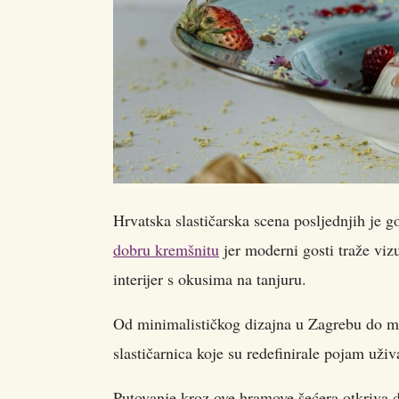
Hrvatska slastičarska scena posljednjih je g
dobru kremšnitu
jer moderni gosti traže vizu
interijer s okusima na tanjuru.
Od minimalističkog dizajna u Zagrebu do m
slastičarnica koje su redefinirale pojam uživ
Putovanje kroz ove hramove šećera otkriva d