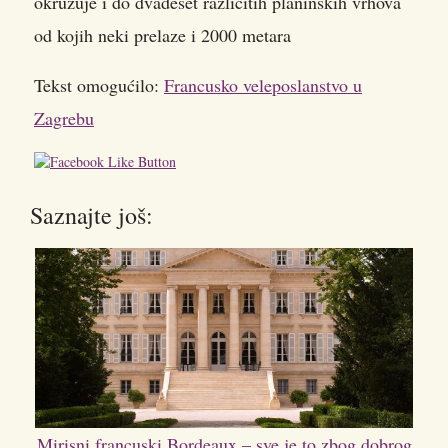
okružuje i do dvadeset različitih planinskih vrhova
od kojih neki prelaze i 2000 metara
Tekst omogućilo:
Francusko veleposlanstvo u
Zagrebu
Saznajte još:
Mirisni francuski Bordeaux – sve je to zbog dobrog