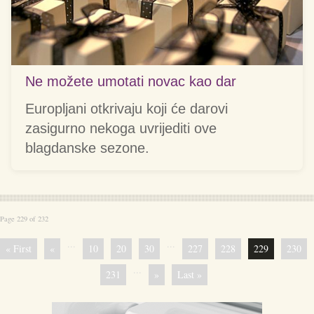
Ne možete umotati novac kao dar
Europljani otkrivaju koji će darovi
zasigurno nekoga uvrijediti ove
blagdanske sezone.
Page 229 of 232
...
...
« First
«
10
20
30
227
228
229
230
...
231
»
Last »