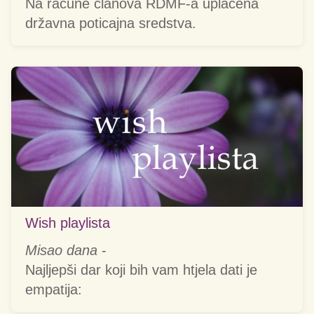
Na račune članova RDMF-a uplaćena
državna poticajna sredstva.
Wish playlista
Misao dana
-
Najljepši dar koji bih vam htjela dati je
empatija: