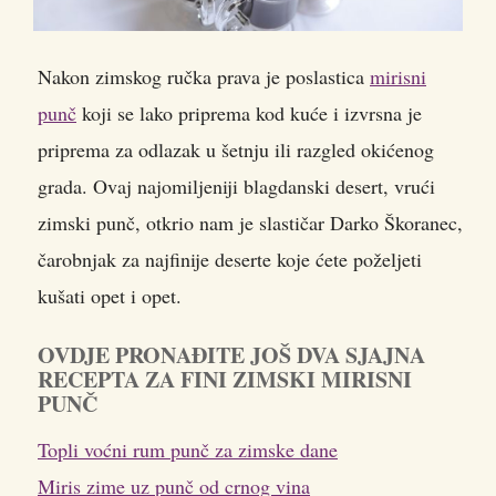
Nakon zimskog ručka prava je poslastica
mirisni
punč
koji se lako priprema kod kuće i izvrsna je
priprema za odlazak u šetnju ili razgled okićenog
grada. Ovaj najomiljeniji blagdanski desert, vrući
zimski punč, otkrio nam je slastičar Darko Škoranec,
čarobnjak za najfinije deserte koje ćete poželjeti
kušati opet i opet.
OVDJE PRONAĐITE JOŠ DVA SJAJNA
RECEPTA ZA FINI ZIMSKI MIRISNI
PUNČ
Topli voćni rum punč za zimske dane
Miris zime uz punč od crnog vina