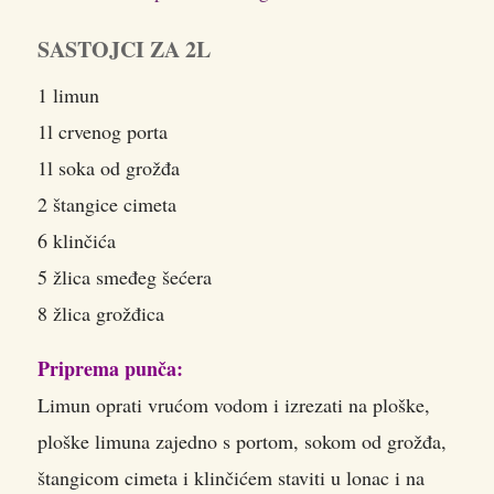
SASTOJCI ZA 2L
1 limun
1l crvenog porta
1l soka od grožđa
2 štangice cimeta
6 klinčića
5 žlica smeđeg šećera
8 žlica grožđica
Priprema punča:
Limun oprati vrućom vodom i izrezati na ploške,
ploške limuna zajedno s portom, sokom od grožđa,
štangicom cimeta i klinčićem staviti u lonac i na