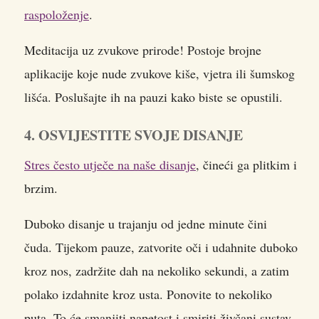
raspoloženje
.
Meditacija uz zvukove prirode! Postoje brojne
aplikacije koje nude zvukove kiše, vjetra ili šumskog
lišća. Poslušajte ih na pauzi kako biste se opustili.
4. OSVIJESTITE SVOJE DISANJE
Stres često utječe na naše disanje
, čineći ga plitkim i
brzim.
Duboko disanje u trajanju od jedne minute čini
čuda. Tijekom pauze, zatvorite oči i udahnite duboko
kroz nos, zadržite dah na nekoliko sekundi, a zatim
polako izdahnite kroz usta. Ponovite to nekoliko
puta. To će smanjiti napetost i smiriti živčani sustav.