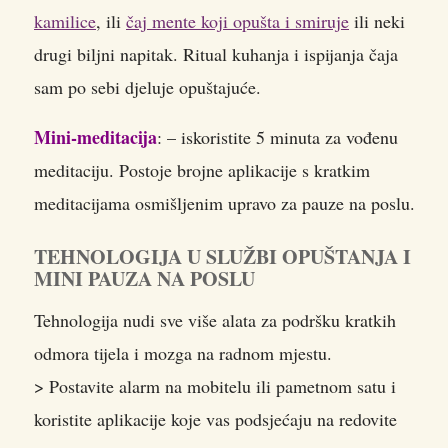
kamilice
, ili
čaj mente koji opušta i smiruje
ili neki
drugi biljni napitak. Ritual kuhanja i ispijanja čaja
sam po sebi djeluje opuštajuće.
Mini-meditacija
: – iskoristite 5 minuta za vođenu
meditaciju. Postoje brojne aplikacije s kratkim
meditacijama osmišljenim upravo za pauze na poslu.
TEHNOLOGIJA U SLUŽBI OPUŠTANJA I
MINI PAUZA NA POSLU
Tehnologija nudi sve više alata za podršku kratkih
odmora tijela i mozga na radnom mjestu.
> Postavite alarm na mobitelu ili pametnom satu i
koristite aplikacije koje vas podsjećaju na redovite