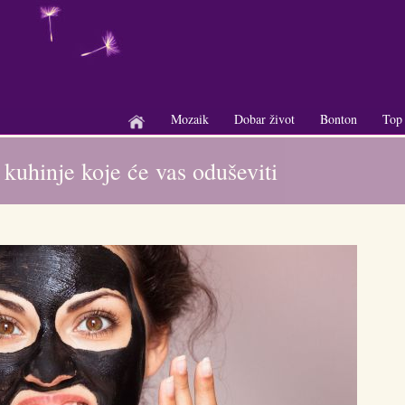
Mozaik
Dobar život
Bonton
Top
+
+
+
 kuhinje koje će vas oduševiti