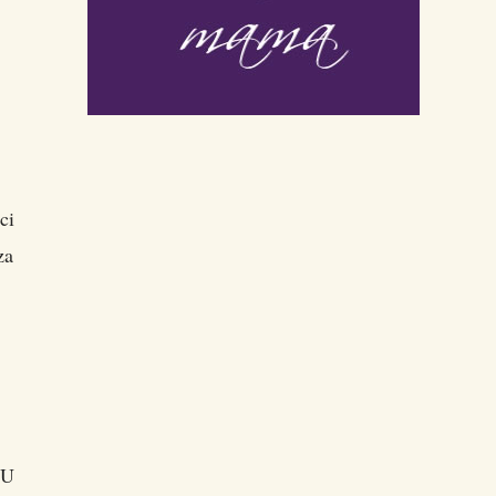
ci
za
 U