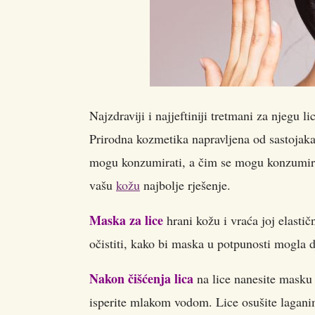
Najzdraviji i najjeftiniji tretmani za njegu l
Prirodna kozmetika napravljena od sastojaka i
mogu konzumirati, a čim se mogu konzumirati
vašu
kožu
najbolje rješenje.
Maska za lice
hrani kožu i vraća joj elastič
očistiti, kako bi maska u potpunosti mogla d
Nakon čišćenja lica
na lice nanesite masku 
isperite mlakom vodom. Lice osušite lagani