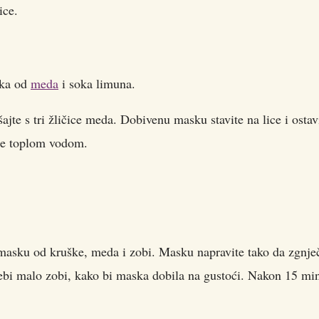
ice.
ska od
meda
i soka limuna.
šajte s tri žličice meda. Dobivenu masku stavite na lice i ostav
ite toplom vodom.
 masku od kruške, meda i zobi. Masku napravite tako da zgnječ
rebi malo zobi, kako bi maska dobila na gustoći. Nakon 15 mi