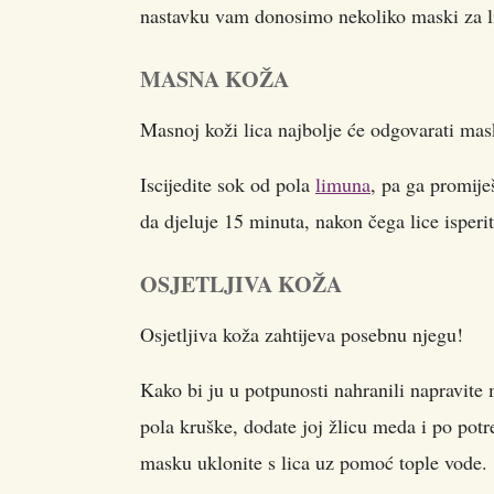
nastavku vam donosimo nekoliko maski za l
MASNA KOŽA
Masnoj koži lica najbolje će odgovarati ma
Iscijedite sok od pola
limuna
, pa ga promije
da djeluje 15 minuta, nakon čega lice isper
OSJETLJIVA KOŽA
Osjetljiva koža zahtijeva posebnu njegu!
Kako bi ju u potpunosti nahranili napravite
pola kruške, dodate joj žlicu meda i po pot
masku uklonite s lica uz pomoć tople vode.