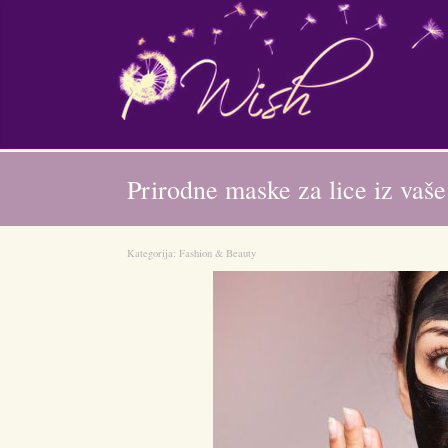
Prirodne maske za lice iz vaše
Kategorija:
Fashion & Beauty