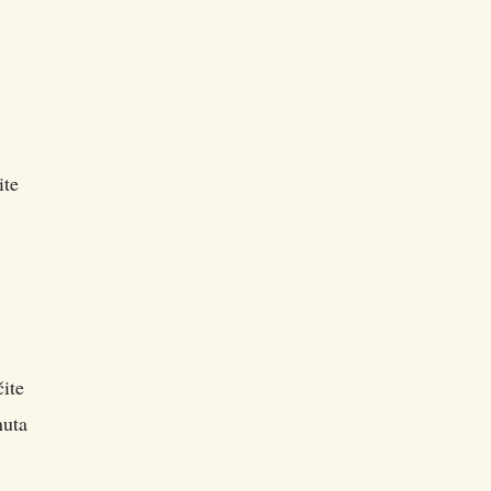
ite
ite
nuta