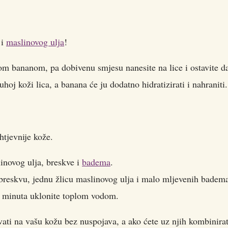
 i
maslinovog ulja
!
nom bananom, pa dobivenu smjesu nanesite na lice i ostavite d
uhoj koži lica, a banana će ju dodatno hidratizirati i nahraniti.
htjevnije kože.
inovog ulja, breskve i
badema
.
breskvu, jednu žlicu maslinovog ulja i malo mljevenih badem
5 minuta uklonite toplom vodom.
vati na vašu kožu bez nuspojava, a ako ćete uz njih kombinirat